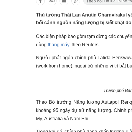
Thủ tướng Thái Lan Anutin Charnvirakul yê
bối cảnh nguồn năng lượng bị siết chặt do
Các biện pháp bao gồm tạm dừng các chuyến c
dùng
thang máy
, theo Reuters.
Người phát ngôn chính phủ Lalida Periswiwa
(work from home), ngoại trừ những vị trí bắt b
Thành phố Ban
Theo Bộ trưởng Năng lượng Auttapol Rerkp
khoảng 95 ngày dự trữ năng lượng. Chính ph
Mỹ, Australia và Nam Phi.
Trong khi đó, chính phủ đang khẩn trương gi