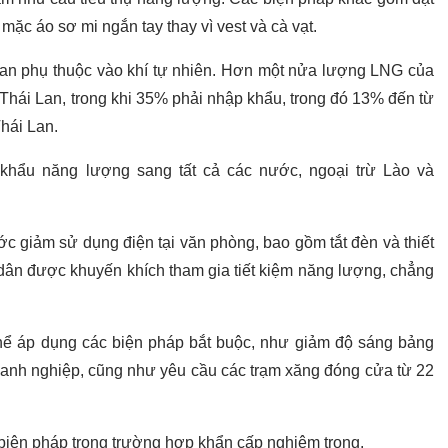
ặc áo sơ mi ngắn tay thay vì vest và cà vạt.
n phụ thuộc vào khí tự nhiên. Hơn một nửa lượng LNG của
Thái Lan, trong khi 35% phải nhập khẩu, trong đó 13% đến từ
hái Lan.
khẩu năng lượng sang tất cả các nước, ngoại trừ Lào và
 giảm sử dụng điện tại văn phòng, bao gồm tắt đèn và thiết
i dân được khuyến khích tham gia tiết kiệm năng lượng, chẳng
 thể áp dụng các biện pháp bắt buộc, như giảm độ sáng bảng
oanh nghiệp, cũng như yêu cầu các trạm xăng đóng cửa từ 22
 biện pháp trong trường hợp khẩn cấp nghiêm trọng.