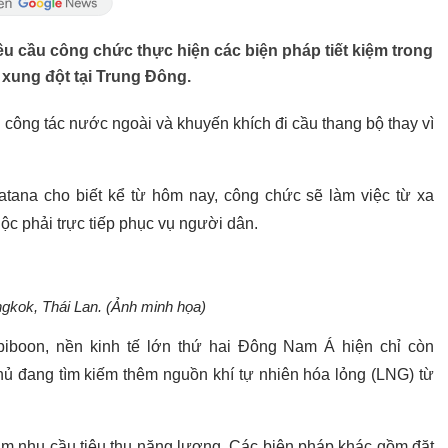
u cầu công chức thực hiện các biện pháp tiết kiệm trong
 xung đột tại Trung Đông.
ông tác nước ngoài và khuyến khích đi cầu thang bộ thay vì
tana cho biết kể từ hôm nay, công chức sẽ làm việc từ xa
uộc phải trực tiếp phục vụ người dân.
gkok, Thái Lan. (Ảnh minh họa)
iboon, nền kinh tế lớn thứ hai Đông Nam Á hiện chỉ còn
ủ đang tìm kiếm thêm nguồn khí tự nhiên hóa lỏng (LNG) từ
ảm nhu cầu tiêu thụ năng lượng. Các biện pháp khác gồm đặt