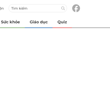
iện
Sức khỏe
Giáo dục
Quiz