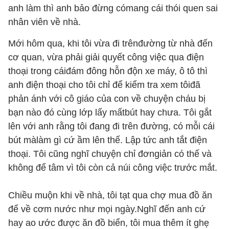
anh làm thì anh bảo đừng cómang cái thói quen sai
nhân viên về nhà.
Mới hôm qua, khi tôi vừa đi trênđường từ nhà đến
cơ quan, vừa phải giải quyết công việc qua điện
thoại trong cáiđám đông hỗn độn xe máy, ô tô thì
anh điện thoại cho tôi chỉ để kiểm tra xem tôiđã
phản ánh với cô giáo của con về chuyện cháu bị
bạn nào đó cùng lớp lấy mấtbút hay chưa. Tôi gắt
lên với anh rằng tôi đang đi trên đường, có mỗi cái
bút màlàm gì cứ ầm lên thế. Lập tức anh tắt điện
thoại. Tôi cũng nghĩ chuyện chỉ đơngiản có thế và
không để tâm vì tôi còn cả núi công việc trước mắt.
Chiều muộn khi về nhà, tôi tạt qua chợ mua đồ ăn
để về cơm nước như mọi ngày.Nghĩ đến anh cứ
hay ao ước được ăn đồ biển, tôi mua thêm ít ghẹ