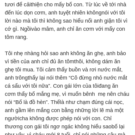
tươi để cảithiện cho mấy bố con. Từ lúc về tới nhà
đến lúc dọn cơm, anh tuyệt nhiên khôngnói với tôi
lời nào mà tôi thì không sao hiểu nổi anh giận tôi vì
cớ gì. Ngồivào mâm, anh chỉ ăn cơm với mấy con
tôm rang.
Tôi nhẹ nhàng hỏi sao anh không ăn ghẹ, anh bảo
vì tiền của anh chỉ đủ ăn tômthôi, không dám ăn
ghẹ tôi mua. Tôi cảm thấy buồn và rơi nước mắt,
anh trôngthấy lại nói thêm “Cô đừng nhỏ nước mắt
cá sấu với tôi nữa”. Con gái lớn của tôiđang ăn
cơm thấy bố mắng mẹ, vì muốn bênh mẹ nên cháu
nói “Bố là đồ hèn”. Thếlà như chạm đúng cái nọc,
anh gầm lên mắng con bằng những lời lẽ mà một
ngườicha không được phép nói với con. Chỉ
thương con gái tôi ngơ ngác không hiểu saobố lại
như vậy, vì cháu mới 8 tuổi, chỉ nói những câu mà