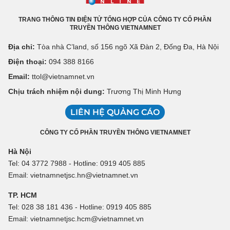
TRANG THÔNG TIN ĐIỆN TỬ TỔNG HỢP CỦA CÔNG TY CỔ PHẦN
TRUYỀN THÔNG VIETNAMNET
Địa chỉ:
Tòa nhà C’land, số 156 ngõ Xã Đàn 2, Đống Đa, Hà Nội
Điện thoại:
094 388 8166
Email:
ttol@vietnamnet.vn
Chịu trách nhiệm nội dung:
Trương Thị Minh Hưng
LIÊN HỆ QUẢNG CÁO
CÔNG TY CỔ PHẦN TRUYỀN THÔNG VIETNAMNET
Hà Nội
Tel: 04 3772 7988 - Hotline: 0919 405 885
Email: vietnamnetjsc.hn@vietnamnet.vn
TP. HCM
Tel: 028 38 181 436 - Hotline: 0919 405 885
Email: vietnamnetjsc.hcm@vietnamnet.vn