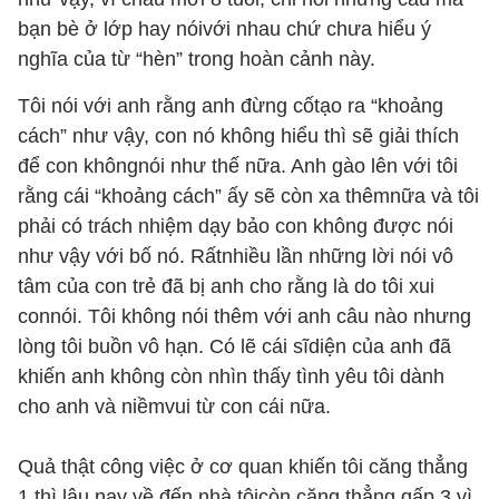
bạn bè ở lớp hay nóivới nhau chứ chưa hiểu ý
nghĩa của từ “hèn” trong hoàn cảnh này.
Tôi nói với anh rằng anh đừng cốtạo ra “khoảng
cách” như vậy, con nó không hiểu thì sẽ giải thích
để con khôngnói như thế nữa. Anh gào lên với tôi
rằng cái “khoảng cách” ấy sẽ còn xa thêmnữa và tôi
phải có trách nhiệm dạy bảo con không được nói
như vậy với bố nó. Rấtnhiều lần những lời nói vô
tâm của con trẻ đã bị anh cho rằng là do tôi xui
connói. Tôi không nói thêm với anh câu nào nhưng
lòng tôi buồn vô hạn. Có lẽ cái sĩdiện của anh đã
khiến anh không còn nhìn thấy tình yêu tôi dành
cho anh và niềmvui từ con cái nữa.
Quả thật công việc ở cơ quan khiến tôi căng thẳng
1 thì lâu nay về đến nhà tôicòn căng thẳng gấp 3 vì