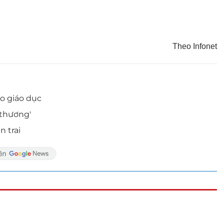
Theo Infonet
do giáo dục
 thương'
 trai