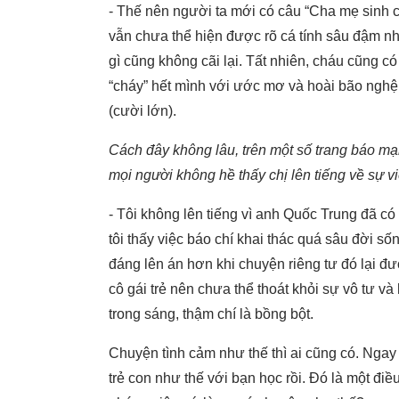
- Thế nên người ta mới có câu “Cha mẹ sinh co
vẫn chưa thể hiện được rõ cá tính sâu đậm n
gì cũng không cãi lại. Tất nhiên, cháu cũng có
“cháy” hết mình với ước mơ và hoài bão nghệ
(cười lớn).
Cách đây không lâu, trên một số trang báo m
mọi người không hề thấy chị lên tiếng về sự v
- Tôi không lên tiếng vì anh Quốc Trung đã 
tôi thấy việc báo chí khai thác quá sâu đời số
đáng lên án hơn khi chuyện riêng tư đó lại đ
cô gái trẻ nên chưa thể thoát khỏi sự vô tư và
trong sáng, thậm chí là bồng bột.
Chuyện tình cảm như thế thì ai cũng có. Ngay 
trẻ con như thế với bạn học rồi. Đó là một đi