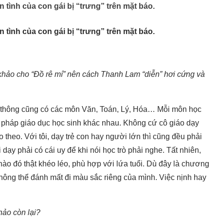
tình của con gái bị “trưng” trên mặt báo.
tình của con gái bị “trưng” trên mặt báo.
m khảo cho “Đồ rê mí” nên cách Thanh Lam “diễn” hơi cứng và
hổ thông cũng có các môn Văn, Toán, Lý, Hóa… Mỗi môn học
 pháp giáo dục học sinh khác nhau. Không cứ cô giáo dạy
heo. Với tôi, dạy trẻ con hay người lớn thì cũng đều phải
dạy phải có cái uy để khi nói học trò phải nghe. Tất nhiên,
 nào đó thật khéo léo, phù hợp với lứa tuổi. Dù đây là chương
hông thể đánh mất đi màu sắc riêng của mình. Việc nịnh hay
hảo còn lại?