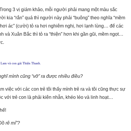
. Trong 3 vị giám khảo, mỗi người phải mang một màu sắc
ời kia “rắn” quá thì người này phải “buông” theo nghĩa “mềm
hơi ác” (cười) tỏ ra hơi nghiêm nghị, hơi lạnh lùng… để các
h và Xuân Bắc thì tỏ ra “thiện” hơn khi gần gũi, mềm ngọt…
c.
Lam và con gái Thiện Thanh.
 nghĩ mình cũng “vỡ” ra được nhiều điều?
m việc với các con trẻ tôi thấy mình trẻ ra và tôi cũng thực sự
ệc với trẻ con là phải kiên nhẫn, khéo léo và linh hoạt…
hế!
Đồ rê mí”?