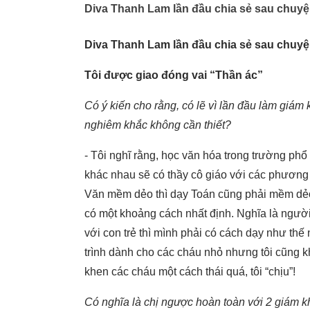
Diva Thanh Lam lần đầu chia sẻ sau chuyện 
Diva Thanh Lam lần đầu chia sẻ sau chuyện 
Tôi được giao đóng vai “Thần ác”
Có ý kiến cho rằng, có lẽ vì lần đầu làm giá
nghiêm khắc không cần thiết?
- Tôi nghĩ rằng, học văn hóa trong trường p
khác nhau sẽ có thầy cô giáo với các phương
Văn mềm dẻo thì dạy Toán cũng phải mềm dẻo t
có một khoảng cách nhất định. Nghĩa là người 
với con trẻ thì mình phải có cách dạy như thế
trình dành cho các cháu nhỏ nhưng tôi cũng k
khen các cháu một cách thái quá, tôi “chịu”!
Có nghĩa là chị ngược hoàn toàn với 2 giám k