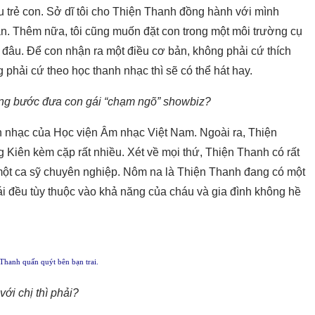
êu trẻ con. Sở dĩ tôi cho Thiện Thanh đồng hành với mình
dạn. Thêm nữa, tôi cũng muốn đặt con trong một môi trường cụ
đâu. Để con nhận ra một điều cơ bản, không phải cứ thích
g phải cứ theo học thanh nhạc thì sẽ có thể hát hay.
ừng bước đưa con gái “chạm ngõ” showbiz?
 nhạc của Học viện Âm nhạc Việt Nam. Ngoài ra, Thiện
Kiên kèm cặp rất nhiều. Xét về mọi thứ, Thiện Thanh có rất
h một ca sỹ chuyên nghiệp. Nôm na là Thiện Thanh đang có một
i đều tùy thuộc vào khả năng của cháu và gia đình không hề
Thanh quấn quýt bên bạn trai.
với chị thì phải?