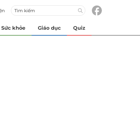
iện
Sức khỏe
Giáo dục
Quiz