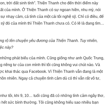
n, trời đất sinh tính”. Thiện Thanh cho đến thời điểm này
hất của mình. Ở Thiện Thanh có sự ngoan hiền, nhu mỳ, nói
 sự nhạy cảm, cá tính của một cái tôi nghệ sỹ. Chỉ có điều, để
 sỹ đó của mình thì Thiện Thanh chưa có. Có lẽ là đang tìm…
ạng rộ lên chuyện yêu đương của Thiện Thanh. Tuy nhiên,
iệc này?
có những phát biểu của mình. Cũng giống như anh Quốc Trung,
ng riêng tư của con mình thì tôi cũng không vui chút nào. Và
ược khai thác qua Facebook. Vì Thiện Thanh vẫn đang là một
 hồn nhiên. Ngay cả chuyện tình cảm dù có thì vẫn rất vô tư,
như tôi, khi 9, 10… tuổi cũng đã có những tình cảm ngây thơ,
ều hết sức bình thường. Tôi cũng không hiểu sao nhiều bạn