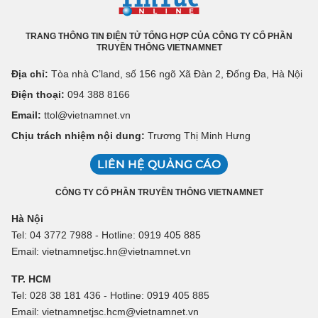
TRANG THÔNG TIN ĐIỆN TỬ TỔNG HỢP CỦA CÔNG TY CỔ PHẦN
TRUYỀN THÔNG VIETNAMNET
Địa chỉ:
Tòa nhà C’land, số 156 ngõ Xã Đàn 2, Đống Đa, Hà Nội
Điện thoại:
094 388 8166
Email:
ttol@vietnamnet.vn
Chịu trách nhiệm nội dung:
Trương Thị Minh Hưng
LIÊN HỆ QUẢNG CÁO
CÔNG TY CỔ PHẦN TRUYỀN THÔNG VIETNAMNET
Hà Nội
Tel: 04 3772 7988 - Hotline: 0919 405 885
Email: vietnamnetjsc.hn@vietnamnet.vn
TP. HCM
Tel: 028 38 181 436 - Hotline: 0919 405 885
Email: vietnamnetjsc.hcm@vietnamnet.vn