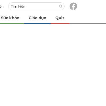
iện
Sức khỏe
Giáo dục
Quiz