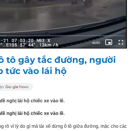
ô tô gây tắc đường, người
 tức vào lái hộ
ề nghị lái hộ chiếc xe vào lề.
ề nghị lái hộ chiếc xe vào lề.
ông rõ vì lý do gì mà tài xế dừng ô tô giữa đường, mặc cho các