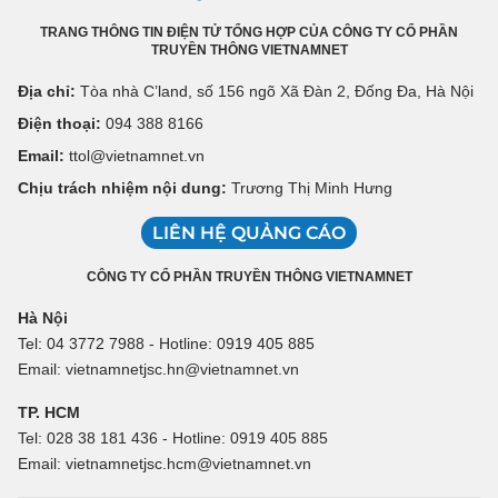
TRANG THÔNG TIN ĐIỆN TỬ TỔNG HỢP CỦA CÔNG TY CỔ PHẦN
TRUYỀN THÔNG VIETNAMNET
Địa chỉ:
Tòa nhà C’land, số 156 ngõ Xã Đàn 2, Đống Đa, Hà Nội
Điện thoại:
094 388 8166
Email:
ttol@vietnamnet.vn
Chịu trách nhiệm nội dung:
Trương Thị Minh Hưng
LIÊN HỆ QUẢNG CÁO
CÔNG TY CỔ PHẦN TRUYỀN THÔNG VIETNAMNET
Hà Nội
Tel: 04 3772 7988 - Hotline: 0919 405 885
Email: vietnamnetjsc.hn@vietnamnet.vn
TP. HCM
Tel: 028 38 181 436 - Hotline: 0919 405 885
Email: vietnamnetjsc.hcm@vietnamnet.vn