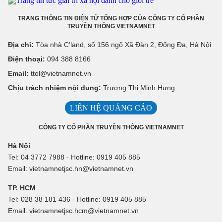
TRANG THÔNG TIN ĐIỆN TỬ TỔNG HỢP CỦA CÔNG TY CỔ PHẦN
TRUYỀN THÔNG VIETNAMNET
Địa chỉ:
Tòa nhà C’land, số 156 ngõ Xã Đàn 2, Đống Đa, Hà Nội
Điện thoại:
094 388 8166
Email:
ttol@vietnamnet.vn
Chịu trách nhiệm nội dung:
Trương Thị Minh Hưng
LIÊN HỆ QUẢNG CÁO
CÔNG TY CỔ PHẦN TRUYỀN THÔNG VIETNAMNET
Hà Nội
Tel: 04 3772 7988 - Hotline: 0919 405 885
Email: vietnamnetjsc.hn@vietnamnet.vn
TP. HCM
Tel: 028 38 181 436 - Hotline: 0919 405 885
Email: vietnamnetjsc.hcm@vietnamnet.vn