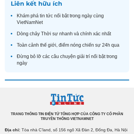
Liên kết hữu ích
Khám phá
tin tức
nổi bật trong ngày cùng
VietNamNet
Dòng chảy
Thời sự
nhanh và chính xác nhất
Toàn cảnh
thế giới
, điểm nóng chiến sự 24h qua
Đừng bỏ lỡ các câu chuyện
giải trí
nổi bật trong
ngày
TRANG THÔNG TIN ĐIỆN TỬ TỔNG HỢP CỦA CÔNG TY CỔ PHẦN
TRUYỀN THÔNG VIETNAMNET
Địa chỉ:
Tòa nhà C’land, số 156 ngõ Xã Đàn 2, Đống Đa, Hà Nội