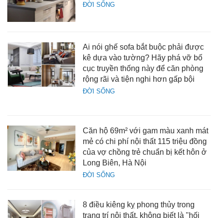
ĐỜI SỐNG
Ai nói ghế sofa bắt buộc phải được
kê dựa vào tường? Hãy phá vỡ bố
cục truyền thống này để căn phòng
rộng rãi và tiện nghi hơn gấp bội
ĐỜI SỐNG
Căn hộ 69m² với gam màu xanh mát
mẻ có chi phí nội thất 115 triệu đồng
của vợ chồng trẻ chuẩn bị kết hôn ở
Long Biên, Hà Nội
ĐỜI SỐNG
8 điều kiêng kỵ phong thủy trong
trang trí nội thất, không biết là "hối