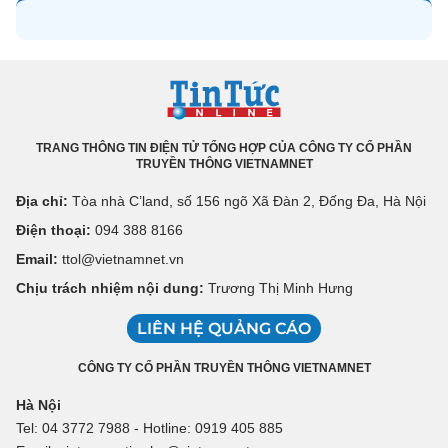
TRANG THÔNG TIN ĐIỆN TỬ TỔNG HỢP CỦA CÔNG TY CỔ PHẦN
TRUYỀN THÔNG VIETNAMNET
Địa chỉ:
Tòa nhà C’land, số 156 ngõ Xã Đàn 2, Đống Đa, Hà Nội
Điện thoại:
094 388 8166
Email:
ttol@vietnamnet.vn
Chịu trách nhiệm nội dung:
Trương Thị Minh Hưng
LIÊN HỆ QUẢNG CÁO
CÔNG TY CỔ PHẦN TRUYỀN THÔNG VIETNAMNET
Hà Nội
Tel: 04 3772 7988 - Hotline: 0919 405 885