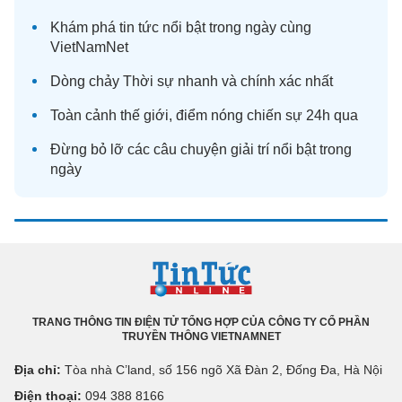
Khám phá
tin tức
nổi bật trong ngày cùng
VietNamNet
Dòng chảy
Thời sự
nhanh và chính xác nhất
Toàn cảnh
thế giới
, điểm nóng chiến sự 24h qua
Đừng bỏ lỡ các câu chuyện
giải trí
nổi bật trong
ngày
TRANG THÔNG TIN ĐIỆN TỬ TỔNG HỢP CỦA CÔNG TY CỔ PHẦN
TRUYỀN THÔNG VIETNAMNET
Địa chỉ:
Tòa nhà C’land, số 156 ngõ Xã Đàn 2, Đống Đa, Hà Nội
Điện thoại:
094 388 8166