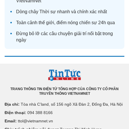
VietNamNet
Dòng chảy
Thời sự
nhanh và chính xác nhất
Toàn cảnh
thế giới
, điểm nóng chiến sự 24h qua
Đừng bỏ lỡ các câu chuyện
giải trí
nổi bật trong
ngày
TRANG THÔNG TIN ĐIỆN TỬ TỔNG HỢP CỦA CÔNG TY CỔ PHẦN
TRUYỀN THÔNG VIETNAMNET
Địa chỉ:
Tòa nhà C’land, số 156 ngõ Xã Đàn 2, Đống Đa, Hà Nội
Điện thoại:
094 388 8166
Email:
ttol@vietnamnet.vn