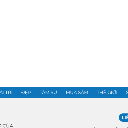
ẢI TRÍ
ĐẸP
TÂM SỰ
MUA SẮM
THẾ GIỚI
LI
P CỦA