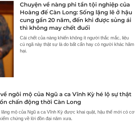
Chuyện về nàng phi tần tội nghiệp của
Hoàng đế Càn Long: Sống lặng lẽ ở hậu
cung gần 20 năm, đến khi được sủng ái
thì không may chết đuối
Cái chết của nàng khiến không ít người thắc mắc, liệu
cú ngã này thật sự là do bất cẩn hay có người khác hãm
hại.
về ngôi mộ của Ngũ a ca Vĩnh Kỳ hé lộ sự thật
 đồn chấn động thời Càn Long
hi lăng mộ của Ngũ a ca Vĩnh Kỳ được khai quật, hậu thế mới có cơ
kiểm chứng về lời đồn đại năm xưa.