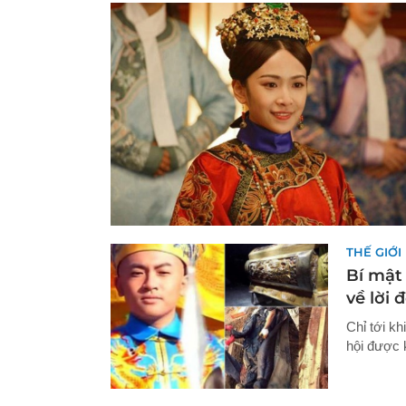
THẾ GIỚI
Bí mật 
về lời
Chỉ tới k
hội được 