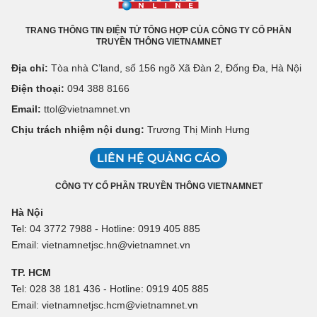
TRANG THÔNG TIN ĐIỆN TỬ TỔNG HỢP CỦA CÔNG TY CỔ PHẦN
TRUYỀN THÔNG VIETNAMNET
Địa chỉ:
Tòa nhà C’land, số 156 ngõ Xã Đàn 2, Đống Đa, Hà Nội
Điện thoại:
094 388 8166
Email:
ttol@vietnamnet.vn
Chịu trách nhiệm nội dung:
Trương Thị Minh Hưng
LIÊN HỆ QUẢNG CÁO
CÔNG TY CỔ PHẦN TRUYỀN THÔNG VIETNAMNET
Hà Nội
Tel: 04 3772 7988 - Hotline: 0919 405 885
Email: vietnamnetjsc.hn@vietnamnet.vn
TP. HCM
Tel: 028 38 181 436 - Hotline: 0919 405 885
Email: vietnamnetjsc.hcm@vietnamnet.vn