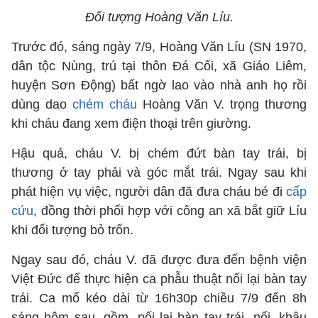
Đối tượng Hoàng Văn Líu.
Trước đó, sáng ngày 7/9, Hoàng Văn Líu (SN 1970,
dân tộc Nùng, trú tại thôn Đá Cối, xã Giáo Liêm,
huyện Sơn Động) bất ngờ lao vào nhà anh họ rồi
dùng dao
chém cháu
Hoàng Văn V. trọng thương
khi cháu đang xem điện thoại trên giường.
Hậu quả, cháu V. bị chém đứt bàn tay trái, bị
thương ở tay phải và góc mắt trái. Ngay sau khi
phát hiện vụ việc, người dân đã đưa cháu bé đi
cấp
cứu
, đồng thời phối hợp với công an xã bắt giữ Líu
khi đối tượng bỏ trốn.
Ngay sau đó, cháu V. đã được đưa đến bệnh viện
Việt Đức để thực hiện ca phẫu thuật nối lại bàn tay
trái. Ca mổ kéo dài từ 16h30p chiều 7/9 đến 8h
sáng hôm sau, gồm, nối lại bàn tay trái, nối, khâu