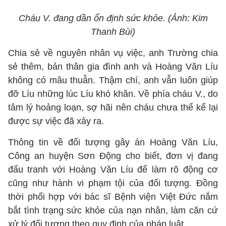
Cháu V. đang dần ổn định sức khỏe. (Ảnh: Kim
Thanh Bùi)
Chia sẻ về nguyên nhân vụ việc, anh Trường chia
sẻ thêm, bản thân gia đình anh và Hoàng Văn Líu
không có mâu thuẫn. Thậm chí, anh vẫn luôn giúp
đỡ Líu những lúc Líu khó khăn. Về phía cháu V., do
tâm lý hoảng loạn, sợ hãi nên cháu chưa thể kể lại
được sự việc đã xảy ra.
Thông tin về đối tượng gây án Hoàng Văn Líu,
Công an huyện Sơn Động cho biết, đơn vị đang
đấu tranh với Hoàng Văn Líu để làm rõ động cơ
cũng như hành vi phạm tội của đối tượng. Đồng
thời phối hợp với bác sĩ Bệnh viện Việt Đức nắm
bắt tình trạng sức khỏe của nạn nhân, làm căn cứ
xử lý đối tượng theo quy định của pháp luật.