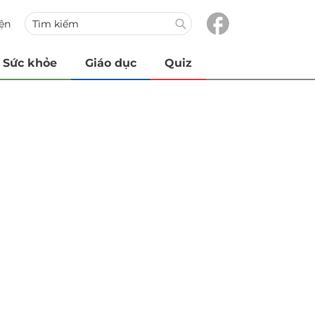
iện
Sức khỏe
Giáo dục
Quiz