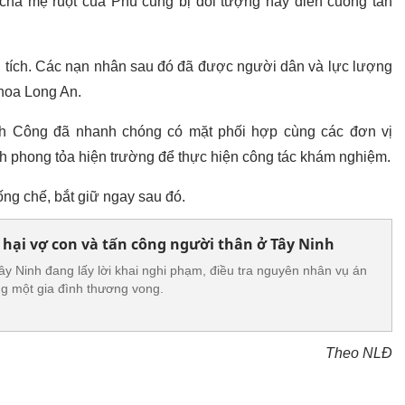
cha mẹ ruột của Phú cũng bị đối tượng này điên cuồng tấn
 tích. Các nạn nhân sau đó đã được người dân và lực lượng
hoa Long An.
nh Công đã nhanh chóng có mặt phối hợp cùng các đơn vị
nh phong tỏa hiện trường để thực hiện công tác khám nghiệm.
ng chế, bắt giữ ngay sau đó.
hại vợ con và tấn công người thân ở Tây Ninh
y Ninh đang lấy lời khai nghi phạm, điều tra nguyên nhân vụ án
g một gia đình thương vong.
Theo NLĐ