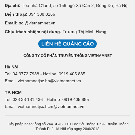
Địa chỉ:
Tòa nhà C’land, số 156 ngõ Xã Đàn 2, Đống Đa, Hà Nội
Điện thoại:
094 388 8166
Email:
ttol@vietnamnet.vn
Chịu trách nhiệm nội dung:
Trương Thị Minh Hưng
LIÊN HỆ QUẢNG CÁO
CÔNG TY CỔ PHẦN TRUYỀN THÔNG VIETNAMNET
Hà Nội
Tel: 04 3772 7988 - Hotline: 0919 405 885
Email: vietnamnetjsc.hn@vietnamnet.vn
TP. HCM
Tel: 028 38 181 436 - Hotline: 0919 405 885
Email: vietnamnetjsc.hcm@vietnamnet.vn
Giấy phép hoạt động số 2441/GP - TTĐT do Sở Thông Tin & Truyền Thông
Thành Phố Hà Nội cấp ngày 20/6/2018