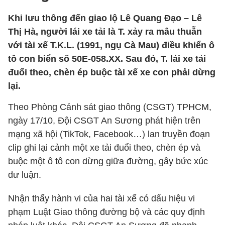
Khi lưu thông đến giao lộ Lê Quang Đạo – Lê
Thị Hà, người lái xe tải là T. xảy ra mâu thuẫn
với tài xế T.K.L. (1991, ngụ Cà Mau) điều khiển ô
tô con biển số 50E-058.XX. Sau đó, T. lái xe tải
đuổi theo, chèn ép buộc tài xế xe con phải dừng
lại.
Theo Phòng Cảnh sát giao thông (CSGT) TPHCM,
ngày 17/10, Đội CSGT An Sương phát hiện trên
mạng xã hội (TikTok, Facebook…) lan truyền đoạn
clip ghi lại cảnh một xe tải đuổi theo, chèn ép và
buộc một ô tô con dừng giữa đường, gây bức xúc
dư luận.
Nhận thấy hành vi của hai tài xế có dấu hiệu vi
phạm Luật Giao thông đường bộ và các quy định