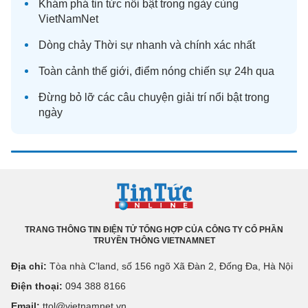
Khám phá
tin tức
nổi bật trong ngày cùng
VietNamNet
Dòng chảy
Thời sự
nhanh và chính xác nhất
Toàn cảnh
thế giới
, điểm nóng chiến sự 24h qua
Đừng bỏ lỡ các câu chuyện
giải trí
nổi bật trong
ngày
TRANG THÔNG TIN ĐIỆN TỬ TỔNG HỢP CỦA CÔNG TY CỔ PHẦN
TRUYỀN THÔNG VIETNAMNET
Địa chỉ:
Tòa nhà C’land, số 156 ngõ Xã Đàn 2, Đống Đa, Hà Nội
Điện thoại:
094 388 8166
Email:
ttol@vietnamnet.vn