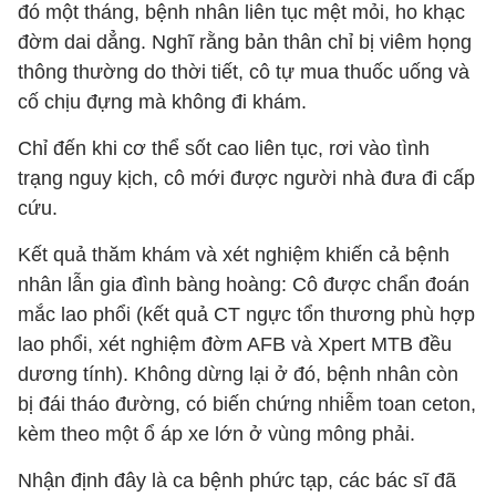
đó một tháng, bệnh nhân liên tục mệt mỏi, ho khạc
đờm dai dẳng. Nghĩ rằng bản thân chỉ bị viêm họng
thông thường do thời tiết, cô tự mua thuốc uống và
cố chịu đựng mà không đi khám.
Chỉ đến khi cơ thể sốt cao liên tục, rơi vào tình
trạng nguy kịch, cô mới được người nhà đưa đi cấp
cứu.
Kết quả thăm khám và xét nghiệm khiến cả bệnh
nhân lẫn gia đình bàng hoàng: Cô được chẩn đoán
mắc lao phổi (kết quả CT ngực tổn thương phù hợp
lao phổi, xét nghiệm đờm AFB và Xpert MTB đều
dương tính). Không dừng lại ở đó, bệnh nhân còn
bị đái tháo đường, có biến chứng nhiễm toan ceton,
kèm theo một ổ áp xe lớn ở vùng mông phải.
Nhận định đây là ca bệnh phức tạp, các bác sĩ đã