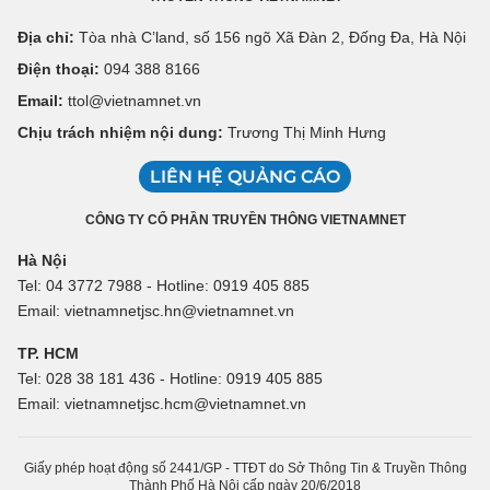
Địa chỉ:
Tòa nhà C’land, số 156 ngõ Xã Đàn 2, Đống Đa, Hà Nội
Điện thoại:
094 388 8166
Email:
ttol@vietnamnet.vn
Chịu trách nhiệm nội dung:
Trương Thị Minh Hưng
LIÊN HỆ QUẢNG CÁO
CÔNG TY CỔ PHẦN TRUYỀN THÔNG VIETNAMNET
Hà Nội
Tel: 04 3772 7988 - Hotline: 0919 405 885
Email: vietnamnetjsc.hn@vietnamnet.vn
TP. HCM
Tel: 028 38 181 436 - Hotline: 0919 405 885
Email: vietnamnetjsc.hcm@vietnamnet.vn
Giấy phép hoạt động số 2441/GP - TTĐT do Sở Thông Tin & Truyền Thông
Thành Phố Hà Nội cấp ngày 20/6/2018