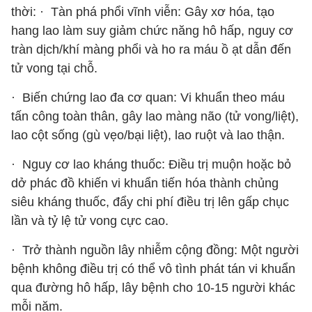
thời: · Tàn phá phổi vĩnh viễn: Gây xơ hóa, tạo
hang lao làm suy giảm chức năng hô hấp, nguy cơ
tràn dịch/khí màng phổi và ho ra máu ồ ạt dẫn đến
tử vong tại chỗ.
· Biến chứng lao đa cơ quan: Vi khuẩn theo máu
tấn công toàn thân, gây lao màng não (tử vong/liệt),
lao cột sống (gù vẹo/bại liệt), lao ruột và lao thận.
· Nguy cơ lao kháng thuốc: Điều trị muộn hoặc bỏ
dở phác đồ khiến vi khuẩn tiến hóa thành chủng
siêu kháng thuốc, đẩy chi phí điều trị lên gấp chục
lần và tỷ lệ tử vong cực cao.
· Trở thành nguồn lây nhiễm cộng đồng: Một người
bệnh không điều trị có thể vô tình phát tán vi khuẩn
qua đường hô hấp, lây bệnh cho 10-15 người khác
mỗi năm.