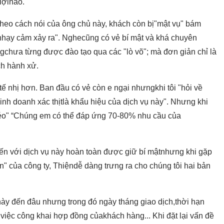
lợinào.
theo cách nói của ông chủ này, khách còn bị"mật vụ" bám
 nhạy cảm xảy ra". Nghecũng có vẻ bí mật và khá chuyên
gchưa từng được đào tạo qua các "lò võ"; mà đơn giản chỉ là
ch hành xử.
tế nhị hơn. Ban đầu có vẻ còn e ngại nhưngkhi tôi "hỏi về
inh doanh xác thịtlà khẩu hiệu của dịch vụ này". Nhưng khi
léo" “Chúng em có thể đáp ứng 70-80% nhu cầu của
n với dịch vụ này hoàn toàn được giữ bí mậtnhưng khi gặp
n" của công ty, Thiệndễ dàng trưng ra cho chúng tôi hai bản
y đến đâu nhưng trong đó ngày tháng giao dịch,thời hạn
việc công khai hợp đồng củakhách hàng... Khi đặt lại vấn đề