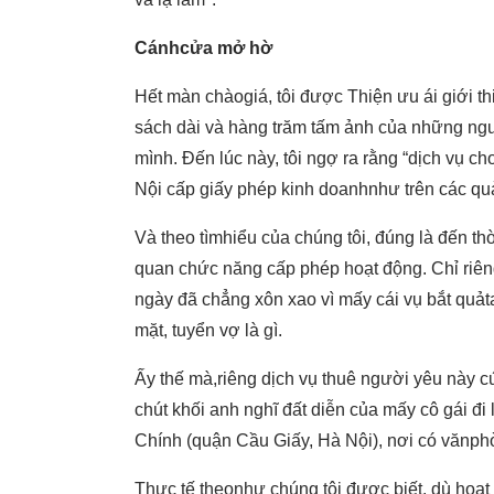
Cánhcửa mở hờ
Hết màn chàogiá, tôi được Thiện ưu ái giới t
sách dài và hàng trăm tấm ảnh của những ng
mình. Đến lúc này, tôi ngợ ra rằng “dịch vụ 
Nội cấp giấy phép kinh doanhnhư trên các qu
Và theo tìmhiểu của chúng tôi, đúng là đến t
quan chức năng cấp phép hoạt động. Chỉ riên
ngày đã chẳng xôn xao vì mấy cái vụ bắt quảt
mặt, tuyển vợ là gì.
Ấy thế mà,riêng dịch vụ thuê người yêu này 
chút khối anh nghĩ đất diễn của mấy cô gái đ
Chính (quận Cầu Giấy, Hà Nội), nơi có vănph
Thực tế theonhư chúng tôi được biết, dù hoạt