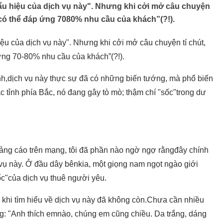
hẩu hiệu của dịch vụ này". Nhưng khi cởi mở câu chuyện
 có thể đáp ứng 7080% nhu cầu của khách”(?!).
iệu của dịch vụ này". Nhưng khi cởi mở câu chuyện tí chút,
ng 70-80% nhu cầu của khách”(?!).
nh,
dịch vụ
này thực sự đã có những biến tướng, mà phổ biến
 tỉnh phía Bắc, nó đang gây tò mò; thậm chí "sốc"trong dư
uảng cáo trên mạng, tôi đã phần nào ngờ ngợ rằngđây chính
h vụ này. Ở đầu dây bênkia, một giọng nam ngọt ngào giới
c"của dịch vụ thuê người yêu.
i khi tìm hiểu về dịch vụ này đã không còn.Chưa cần nhiều
àng: "Anh thích emnào, chúng em cũng chiều. Da trắng, dáng