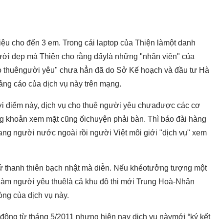
hiệu cho đến 3 em. Trong cái laptop của Thiện làmột danh
ười đẹp mà Thiện cho rằng đấylà những "nhân viên" của
cho thuêngười yêu" chưa hẳn đã do Sở Kế hoạch và đầu tư Hà
ảng cáo của dịch vụ này trên mạng.
hời điểm này, dịch vụ cho thuê người yêu chưađược các cơ
g khoản xem mặt cũng ốichuyện phải bàn. Thì báo đài hàng
ang người nước ngoài rồi người Việt môi giới "dịch vụ" xem
cứ thanh thiên bạch nhật mà diễn. Nếu khéotưởng tượng một
i làm người yêu thuêlà cả khu đô thị mới Trung Hoà-Nhân
òng của dịch vụ này.
 động từ tháng 5/2011 nhưng hiện nay dịch vụ nàymới “ký kết