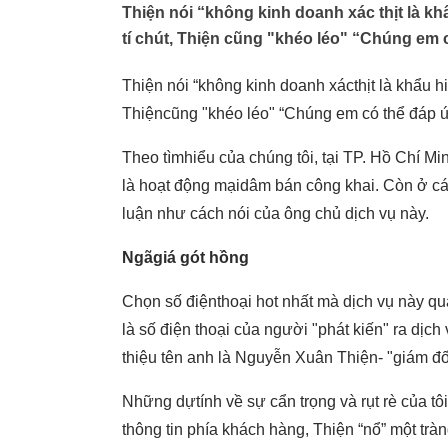
Thiện nói “không kinh doanh xác thịt là k
tí chút, Thiện cũng "khéo léo" “Chúng em
Thiện nói “không kinh doanh xácthịt là khẩu h
Thiệncũng "khéo léo" “Chúng em có thể đáp ứ
Theo tìmhiểu của chúng tôi, tại TP. Hồ Chí Mi
là hoạt động mạidâm bán công khai. Còn ở các
luận như cách nói của ông chủ dịch vụ này.
Ngãgiá gót hồng
Chọn số điệnthoại hot nhất mà dịch vụ này q
là số điện thoại của người "phát kiến" ra dịc
thiệu tên anh là Nguyễn Xuân Thiện- "giám đố
Những dựtính về sự cẩn trọng và rụt rè của tô
thông tin phía khách hàng, Thiện “nổ” một tr