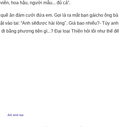
viên, hoa hậu, người mẫu... đủ cả”.
ề quê ăn đám cưới đứa em. Gọi là ra mắt bạn gáicho ông bà
mật vào tai: “Anh sẽđược hài lòng". Giá bao nhiêu?- Tùy anh
đi bằng phương tiện gì...? Đại loại Thiện hỏi tôi như thế để
Ảnh minh họa