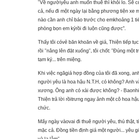
"Về ngườiyêu anh muốn thuê thì khỏi lo. Sẽ c
cả, nếu đi một ngày lại bằng phương tiện xe má
nào cần anh chỉ báo trước cho emkhoảng 1 ti
phòng bọn em kýrồi đi luộn cũng được”.
Thấy tôi cóvẻ băn khoăn về giá, Thiện tiếp tục
rồi "nâng lên đặt xuống", tôi chốt: "Đúng một
tạm ký... trên miệng.
Khi việc ngãgiá hợp đồng của tôi đã xong, a
người yêu là hoa hậu N.T.H, có không? Anh vẫn 
xương. Ông anh có xài được không? - Baonhiê
Thiện trả lời rồitrưng ngay ảnh một cô hoa hậ
chức.
Mấy ngày vàovai đi thuê người yêu, thú thật, 
mặc cả. Đồng tiền định giá một người... yêu g
và lạ lẫm".