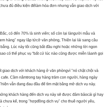
y chưa đủ điều kiện đểlàm hóa đơn nhưng vẫn giao dịch với
Bắc, có đến 70% là sinh viên; số còn lại làngười mẫu và
xem hàng" ngay lập tứcở văn phòng, Thiện lại lái sang câu
 bẵng. Lúc này tôi cũng bắt đầu nghi hoặc những lời ngon
sao có thể phục vụ “bất cứ lúc nào cũng được miễn làanh gọi
 ít giao dịch với khách hàng ở văn phòngvì "nó chật chội và
 cafe. Cầm nắmtrong tay hàng trăm con người, hàng ngày
 Thiện vẫn đang đau đầu để tìm mặt bằng mở dịch vụ này.
hững khách hàng đến dịch vụ này sẽ được đảm bảocái gì hay
 là chưa kể, trong "hợpđồng dịch vụ" cho thuê người yêu,