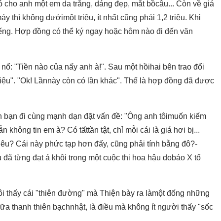
ó cho anh một em da trắng, dáng đẹp, mắt bồcâu... Còn về giá
y thì không dướimột triệu, ít nhất cũng phải 1,2 triệu. Khi
ếng. Hợp đồng có thể ký ngay hoặc hôm nào đi đến văn
 nổ: "Tiền nào của nấy anh à!". Sau một hồihai bên trao đổi
 triệu". "Ok! Lầnnày còn có lần khác". Thế là hợp đồng đã được
nh bạn đi cùng mạnh dạn đặt vấn đề: "Ông anh tôimuốn kiếm
không tin em à? Có tấttần tật, chỉ mỗi cái là giá hơi bị...
u? Cái này phức tạp hơn đấy, cũng phải tính bằng đô?-
u đã từng đạt á khôi trong một cuộc thi hoa hậu dobáo X tổ
tôi thấy cái "thiên đường" mà Thiện bày ra làmột đống những
iữa thanh thiên bạchnhật, là điều mà không ít người thấy "sốc