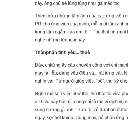
này, ông chủ trẻ lúng túng như gà mắc tóc.
Thêm nữa,những tấm ảnh của các ứng viên mà 
PR cho ứng viên của mình, mỗi một tấm ảnh m
trong tầm ngắm của em rồi". Thú thật nhưmột 
nghe những lờithoại này.
Thânphận tình yêu... thuê
Đấy, chỉtừng ấy câu chuyện cộng với chi mạnh 
mày lá liễu, dáng yểu điệu và... rất từng trải. 
nghìn vai. Từ ngườigiúp việc, “bồ”, thư ký cho s
Nghe mộtseri việc như thế, thú thật tôi vừa 
dịch vụ này bật mí- cũng chỉ tò mò vì dịch vụ 
sung sướng gì anh. "Bữa rồi có đứabạn ở tro
ngày, sợchết khiếp. Cũng may, nó phản ứng nh