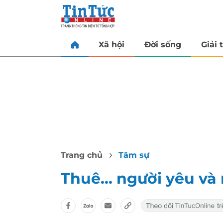
Xã hội
Đời sống
Giải t
Trang chủ
Tâm sự
Thuê... người yêu v