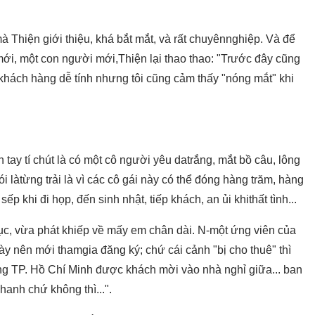
Thiện giới thiệu, khá bắt mắt, và rất chuyênnghiệp. Và để
ới, một con người mới,Thiện lại thao thao: "Trước đây cũng
khách hàng dễ tính nhưng tôi cũng cảm thấy "nóng mắt" khi
tay tí chút là có một cô người yêu datrắng, mắt bồ câu, lông
Nói làtừng trải là vì các cô gái này có thể đóng hàng trăm, hàng
ếp khi đi họp, đến sinh nhật, tiếp khách, an ủi khithất tình...
phục, vừa phát khiếp về mấy em chân dài. N-một ứng viên của
này nên mới thamgia đăng ký; chứ cái cảnh "bị cho thuê" thì
ng TP. Hồ Chí Minh được khách mời vào nhà nghỉ giữa... ban
anh chứ không thì...".