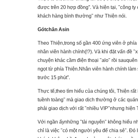
được trên 20 hợp đồng”. Và hiện tại, "công t
khách hàng bình thường" như Thiện nói.
Gótchân Asin
Theo Thiện,trong số gần 400 ứng viên ở phía 
nhân viên hành chính(!?). Và khi đặt vấn đề "
chuyện khác cầm điện thoại "alo" rồi sauquên
ngọt từ phía Thiện.Nhân viên hành chính làm 
trước 15 phút”.
Thực tế,theo tìm hiểu của chúng tôi, Thiện rất
tuềnh toàng" mà giao dịch thường ở các quán
phải giao dịch với rất "nhiều VIP"nhưng hiện
Với ngần ấynhững "tài nguyên" không hiểu n
chỉ là việc "có một người yêu để chia sẻ". Đó