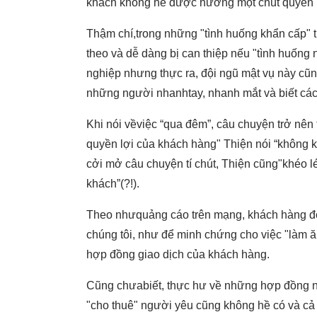
khách không hề được hưởng một chút quyền 
Thậm chí,trong những "tình huống khẩn cấp" 
theo và dễ dàng bị can thiệp nếu "tình huống
nghiệp nhưng thực ra, đội ngũ mật vụ này cũn
những người nhanhtay, nhanh mắt và biết cá
Khi nói vềviệc “qua đêm”, câu chuyện trở nên 
quyền lợi của khách hàng" Thiện nói “không k
cởi mở câu chuyện tí chút, Thiện cũng"khéo 
khách”(?!).
Theo nhưquảng cáo trên mạng, khách hàng đế
chúng tôi, như để minh chứng cho việc "làm ă
hợp đồng giao dịch của khách hàng.
Cũng chưabiết, thực hư về những hợp đồng nà
"cho thuê" người yêu cũng không hề có và cả 