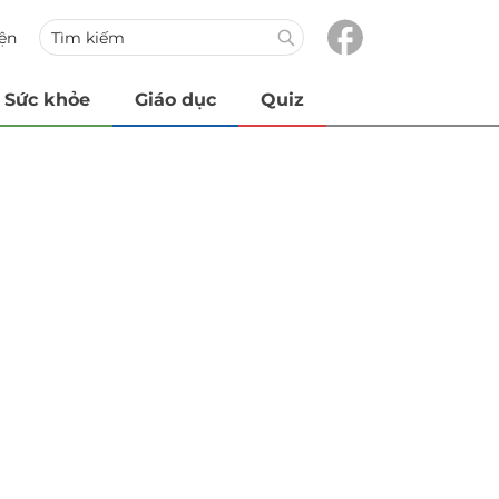
iện
Sức khỏe
Giáo dục
Quiz