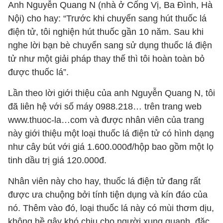
Anh Nguyễn Quang N (nhà ở Cống Vị, Ba Đình, Hà
Nội) cho hay: “Trước khi chuyển sang hút thuốc lá
điện tử, tôi nghiện hút thuốc gần 10 năm. Sau khi
nghe lời bạn bè chuyển sang sử dụng thuốc lá điện
tử như một giải pháp thay thế thì tôi hoàn toàn bỏ
được thuốc lá”.
Lần theo lời giới thiệu của anh Nguyễn Quang N, tôi
đã liên hệ với số máy 0988.218… trên trang web
www.thuoc-la…com và được nhân viên của trang
này giới thiệu một loại thuốc lá điện tử có hình dạng
như cây bút với giá 1.600.000đ/hộp bao gồm một lọ
tinh dầu trị giá 120.000đ.
Nhân viên này cho hay, thuốc lá điện tử đang rất
được ưa chuộng bởi tính tiện dụng và kín đáo của
nó. Thêm vào đó, loại thuốc lá này có mùi thơm dịu,
không hề gây khó chịu cho người xung quanh, đặc