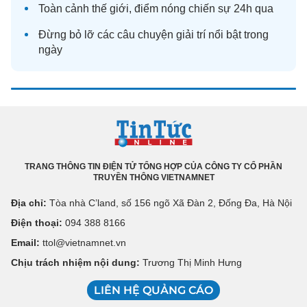
Toàn cảnh
thế giới
, điểm nóng chiến sự 24h qua
Đừng bỏ lỡ các câu chuyện
giải trí
nổi bật trong
ngày
TRANG THÔNG TIN ĐIỆN TỬ TỔNG HỢP CỦA CÔNG TY CỔ PHẦN
TRUYỀN THÔNG VIETNAMNET
Địa chỉ:
Tòa nhà C’land, số 156 ngõ Xã Đàn 2, Đống Đa, Hà Nội
Điện thoại:
094 388 8166
Email:
ttol@vietnamnet.vn
Chịu trách nhiệm nội dung:
Trương Thị Minh Hưng
LIÊN HỆ QUẢNG CÁO