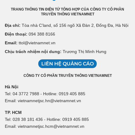
TRANG THÔNG TIN ĐIỆN TỬ TỔNG HỢP CỦA CÔNG TY CỔ PHẦN
TRUYỀN THÔNG VIETNAMNET
Địa chỉ:
Tòa nhà C’land, số 156 ngõ Xã Đàn 2, Đống Đa, Hà Nội
Điện thoại:
094 388 8166
Email:
ttol@vietnamnet.vn
Chịu trách nhiệm nội dung:
Trương Thị Minh Hưng
LIÊN HỆ QUẢNG CÁO
CÔNG TY CỔ PHẦN TRUYỀN THÔNG VIETNAMNET
Hà Nội
Tel: 04 3772 7988 - Hotline: 0919 405 885
Email: vietnamnetjsc.hn@vietnamnet.vn
TP. HCM
Tel: 028 38 181 436 - Hotline: 0919 405 885
Email: vietnamnetjsc.hcm@vietnamnet.vn