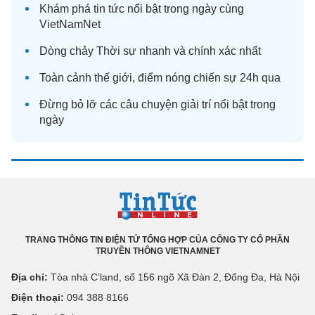
Khám phá
tin tức
nổi bật trong ngày cùng
VietNamNet
Dòng chảy
Thời sự
nhanh và chính xác nhất
Toàn cảnh
thế giới
, điểm nóng chiến sự 24h qua
Đừng bỏ lỡ các câu chuyện
giải trí
nổi bật trong
ngày
TRANG THÔNG TIN ĐIỆN TỬ TỔNG HỢP CỦA CÔNG TY CỔ PHẦN
TRUYỀN THÔNG VIETNAMNET
Địa chỉ:
Tòa nhà C’land, số 156 ngõ Xã Đàn 2, Đống Đa, Hà Nội
Điện thoại:
094 388 8166