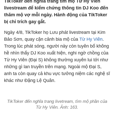
TikToker đến nghĩa trang tìm mộ Từ Hy Viên
livestream để kiểm chứng thông tin DJ Koo đến
thăm mộ vợ mỗi ngày. Hành động của TikToker
bị chỉ trích gay gắt.
Ngày 4/8, TikToker họ Lưu phát livestream tại Kim
Bảo Sơn, quay cận cảnh bia mộ của
Từ Hy Viên
.
Trong lúc phát sóng, người này còn tuyên bố không
hề nhìn thấy DJ Koo xuất hiện, nghi ngờ chồng của
Từ Hy Viên (Đại S) không thường xuyên lui tới như
những gì lan truyền trên mạng. Ngoài mộ Đại S,
anh ta còn quay cả khu vực tưởng niệm các nghệ sĩ
khác như Đặng Lệ Quân.
TikToker đến nghĩa trang livetream, tìm mộ phần của
Từ Hy Viên. Ảnh:
163.