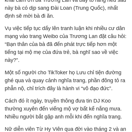
khai cảm ơn bà Trương Lan và bày tỏ rằng nếu sau
này bà có dịp sang Đài Loan (Trung Quốc), nhất
định sẽ mời bà đi ăn.
Vụ việc tiếp tục dấy lên tranh luận khi nhiều cư dân
mạng vào trang Weibo của Trương Lan đặt câu hỏi:
“Bạn thân của bà đã đến phát trực tiếp hơn một
tiếng tại mộ mẹ của đứa trẻ, bà nghĩ sao về việc
này?”.
Một số người cho TikToker họ Lưu chỉ tiện đường
ghé qua và quay cảnh nghĩa trang, phần đông tỏ ra
phẫn nộ, chỉ trích đây là hành vi “vô đạo đức”.
Cách đó ít ngày, truyền thông đưa tin DJ Koo
thường xuyên đến viếng mộ vợ bất kể nắng mưa.
Nhiều người bắt gặp anh mỗi khi đến nghĩa trang.
Nữ diễn viên Từ Hy Viên qua đời vào tháng 2 và an