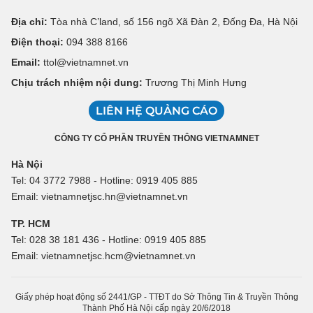
Địa chỉ:
Tòa nhà C’land, số 156 ngõ Xã Đàn 2, Đống Đa, Hà Nội
Điện thoại:
094 388 8166
Email:
ttol@vietnamnet.vn
Chịu trách nhiệm nội dung:
Trương Thị Minh Hưng
LIÊN HỆ QUẢNG CÁO
CÔNG TY CỔ PHẦN TRUYỀN THÔNG VIETNAMNET
Hà Nội
Tel: 04 3772 7988 - Hotline: 0919 405 885
Email: vietnamnetjsc.hn@vietnamnet.vn
TP. HCM
Tel: 028 38 181 436 - Hotline: 0919 405 885
Email: vietnamnetjsc.hcm@vietnamnet.vn
Giấy phép hoạt động số 2441/GP - TTĐT do Sở Thông Tin & Truyền Thông
Thành Phố Hà Nội cấp ngày 20/6/2018