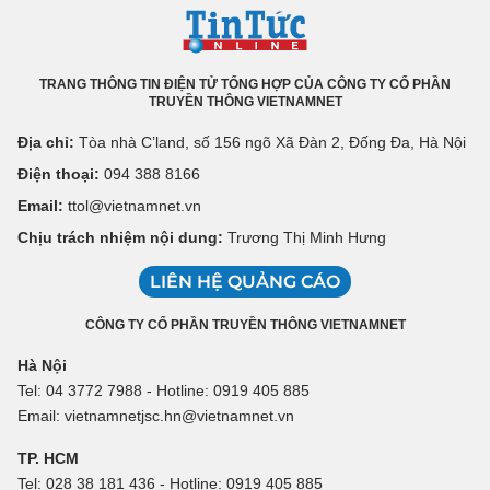
TRANG THÔNG TIN ĐIỆN TỬ TỔNG HỢP CỦA CÔNG TY CỔ PHẦN
TRUYỀN THÔNG VIETNAMNET
Địa chỉ:
Tòa nhà C’land, số 156 ngõ Xã Đàn 2, Đống Đa, Hà Nội
Điện thoại:
094 388 8166
Email:
ttol@vietnamnet.vn
Chịu trách nhiệm nội dung:
Trương Thị Minh Hưng
LIÊN HỆ QUẢNG CÁO
CÔNG TY CỔ PHẦN TRUYỀN THÔNG VIETNAMNET
Hà Nội
Tel: 04 3772 7988 - Hotline: 0919 405 885
Email: vietnamnetjsc.hn@vietnamnet.vn
TP. HCM
Tel: 028 38 181 436 - Hotline: 0919 405 885