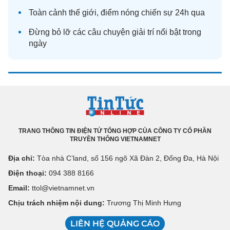
Toàn cảnh
thế giới
, điểm nóng chiến sự 24h qua
Đừng bỏ lỡ các câu chuyện
giải trí
nổi bật trong
ngày
TRANG THÔNG TIN ĐIỆN TỬ TỔNG HỢP CỦA CÔNG TY CỔ PHẦN
TRUYỀN THÔNG VIETNAMNET
Địa chỉ:
Tòa nhà C’land, số 156 ngõ Xã Đàn 2, Đống Đa, Hà Nội
Điện thoại:
094 388 8166
Email:
ttol@vietnamnet.vn
Chịu trách nhiệm nội dung:
Trương Thị Minh Hưng
LIÊN HỆ QUẢNG CÁO