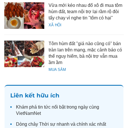
Vừa mới kéo nhau đổ xô đi mua tôm
hùm đất, team nội trợ lại rầm rộ đòi
tẩy chay vì nghe tin "tôm có hại"
XÃ HỘI
Tôm hùm đất "giá nào cũng có" bán
tràn lan trên mạng, mặc cảnh báo có
thể nguy hiểm, bà nội trợ vẫn mua
ầm ầm
MUA SẮM
Liên kết hữu ích
Khám phá
tin tức
nổi bật trong ngày cùng
VietNamNet
Dòng chảy
Thời sự
nhanh và chính xác nhất