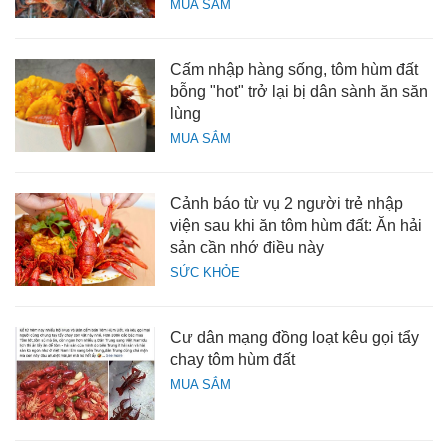
MUA SẮM
Cấm nhập hàng sống, tôm hùm đất
bỗng "hot" trở lại bị dân sành ăn săn
lùng
MUA SẮM
Cảnh báo từ vụ 2 người trẻ nhập
viện sau khi ăn tôm hùm đất: Ăn hải
sản cần nhớ điều này
SỨC KHỎE
Cư dân mạng đồng loạt kêu gọi tẩy
chay tôm hùm đất
MUA SẮM