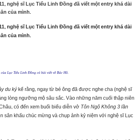
1, nghệ sĩ Lục Tiểu Linh Đồng đã viết một entry khá dài
hân của mình.
1, nghệ sĩ Lục Tiểu Linh Đồng đã viết một entry khá dài
hân của mình.
 của Lục Tiểu Linh Đồng có bài viết về Bác Hồ.
ây du ký
kể rằng, ngay từ bé ông đã được nghe cha (nghệ sĩ
bằng lòng ngưỡng mộ sâu sắc. Vào những năm cuối thập niên
 Châu, có đến xem buổi biểu diễn vở
Tôn Ngộ Không 3 lần
ên sân khấu chúc mừng và chụp ảnh kỷ niệm với nghệ sĩ Lục