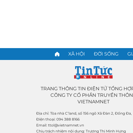
XÃ HỘI
ĐỜI SỐNG
GI
TRANG THÔNG TIN ĐIỆN TỬ TỔNG HỢ
CÔNG TY CỔ PHẦN TRUYỀN THÔ
VIETNAMNET
Địa chỉ:
Tòa nhà C’land, số 156 ngõ Xã Đàn 2, Đống Đa,
Điện thoại:
094 388 8166
Email:
ttol@vietnamnet.vn
Chịu trách nhiệm nội dung:
Trương Thị Minh Hưng