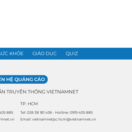
SỨC KHỎE
GIÁO DỤC
QUIZ
ÊN HỆ QUẢNG CÁO
ẦN TRUYỀN THÔNG VIETNAMNET
TP. HCM
 405 885
Tel: 028 38 181 436 - Hotline: 0919 405 885
amnet.vn
Email: vietnamnetjsc.hcm@vietnamnet.vn