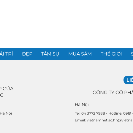
ẢI TRÍ
ĐẸP
TÂM SỰ
MUA SẮM
THẾ GIỚI
LI
P CỦA
CÔNG TY CỔ PH
NG
Hà Nội
Tel: 04 3772 7988 - Hotline: 0919
 Hà Nội
Email: vietnamnetjsc.hn@vietn