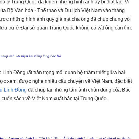
 ở Trung Quốc đã khiến những hình ảnh ấy bị thất lạc. Vì
của Bộ Văn hóa - Thể thao và Du lịch Việt Nam vào tháng
 được những hình ảnh quý giá mà cha ông đã chụp chung với
h lưu trữ ở Đại sứ quán Trung Quốc không có vật ông cần tìm.
 chụp ảnh lưu niệm khi viếng lăng Bác Hồ.
 Linh Đồng rất trân trọng mối quan hệ thắm thiết giữa hai
ược xem, được nghe nhiều câu chuyện về Việt Nam, đặc biệt
ểu Linh Đồng
đã chụp lại những tấm ảnh chân dung của Bác
 cuốn sách về Việt Nam xuất bản tại Trung Quốc.
lưu giữ trong gia đình Lục Tiểu Linh Đồng. Ảnh do chính ông chụp lại và ghi rõ quyền tác