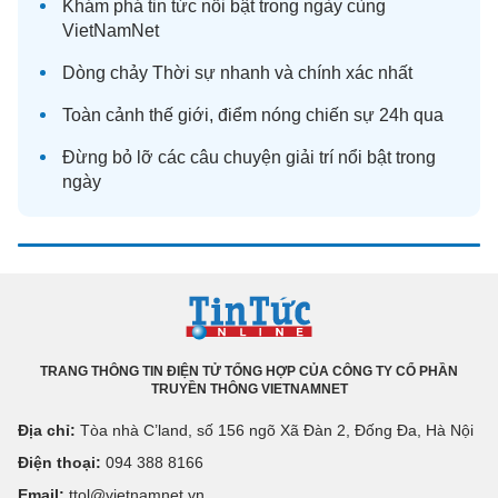
Khám phá
tin tức
nổi bật trong ngày cùng
VietNamNet
Dòng chảy
Thời sự
nhanh và chính xác nhất
Toàn cảnh
thế giới
, điểm nóng chiến sự 24h qua
Đừng bỏ lỡ các câu chuyện
giải trí
nổi bật trong
ngày
TRANG THÔNG TIN ĐIỆN TỬ TỔNG HỢP CỦA CÔNG TY CỔ PHẦN
TRUYỀN THÔNG VIETNAMNET
Địa chỉ:
Tòa nhà C’land, số 156 ngõ Xã Đàn 2, Đống Đa, Hà Nội
Điện thoại:
094 388 8166
Email:
ttol@vietnamnet.vn