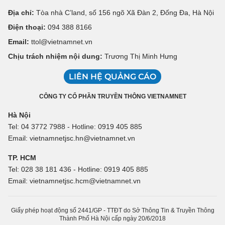
Địa chỉ:
Tòa nhà C’land, số 156 ngõ Xã Đàn 2, Đống Đa, Hà Nội
Điện thoại:
094 388 8166
Email:
ttol@vietnamnet.vn
Chịu trách nhiệm nội dung:
Trương Thị Minh Hưng
LIÊN HỆ QUẢNG CÁO
CÔNG TY CỔ PHẦN TRUYỀN THÔNG VIETNAMNET
Hà Nội
Tel: 04 3772 7988 - Hotline: 0919 405 885
Email: vietnamnetjsc.hn@vietnamnet.vn
TP. HCM
Tel: 028 38 181 436 - Hotline: 0919 405 885
Email: vietnamnetjsc.hcm@vietnamnet.vn
Giấy phép hoạt động số 2441/GP - TTĐT do Sở Thông Tin & Truyền Thông
Thành Phố Hà Nội cấp ngày 20/6/2018