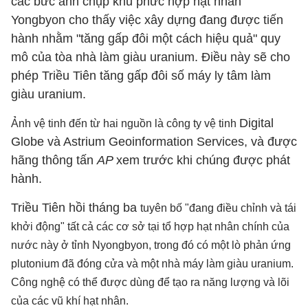
các bức ảnh chụp khu phức hợp hạt nhân
Yongbyon cho thấy việc xây dựng đang được tiến
hành nhằm "tăng gấp đôi một cách hiệu quả" quy
mô của tòa nhà làm giàu uranium. Điều này sẽ cho
phép Triều Tiên tăng gấp đôi số máy ly tâm làm
giàu uranium.
Digital
Ảnh vệ tinh đến từ hai nguồn là công ty vệ tinh
Globe và Astrium Geoinformation Services, và được
hãng thông tấn
AP
xem trước khi chúng được phát
hành.
Triều Tiên hồi tháng ba
tuyên bố "đang điều chỉnh và tái
khởi động" tất cả các cơ sở tại tổ hợp hạt nhân chính của
nước này ở tỉnh Nyongbyon, trong đó có một lò phản ứng
plutonium đã đóng cửa và một nhà máy làm giàu uranium.
Công nghệ có thể được dùng để tạo ra năng lượng và lõi
của các vũ khí hạt nhân.