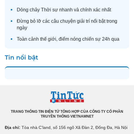
Dòng chảy
Thời sự
nhanh và chính xác nhất
Đừng bỏ lỡ các câu chuyện
giải trí
nổi bật trong
ngày
Toàn cảnh
thế giới
, điểm nóng chiến sự 24h qua
Tin nổi bật
TRANG THÔNG TIN ĐIỆN TỬ TỔNG HỢP CỦA CÔNG TY CỔ PHẦN
TRUYỀN THÔNG VIETNAMNET
Địa chỉ:
Tòa nhà C’land, số 156 ngõ Xã Đàn 2, Đống Đa, Hà Nội