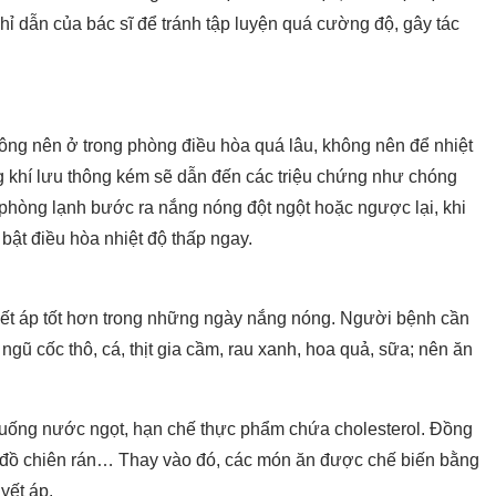
hỉ dẫn của bác sĩ để tránh tập luyện quá cường độ, gây tác
ng nên ở trong phòng điều hòa quá lâu, không nên để nhiệt
g khí lưu thông kém sẽ dẫn đến các triệu chứng như chóng
phòng lạnh bước ra nắng nóng đột ngột hoặc ngược lại, khi
bật điều hòa nhiệt độ thấp ngay.
ết áp tốt hơn trong những ngày nắng nóng. Người bệnh cần
gũ cốc thô, cá, thịt gia cầm, rau xanh, hoa quả, sữa; nên ăn
g uống nước ngọt, hạn chế thực phẩm chứa cholesterol. Đồng
, đồ chiên rán… Thay vào đó, các món ăn được chế biến bằng
yết áp.