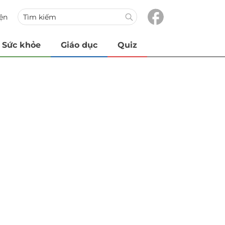
iện
Sức khỏe
Giáo dục
Quiz