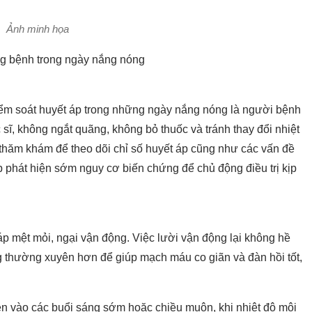
Ảnh minh họa
ng bệnh trong ngày nắng nóng
iểm soát huyết áp trong những ngày nắng nóng là người bệnh
 sĩ, không ngắt quãng, không bỏ thuốc
và tránh thay đổi nhiệt
thăm khám để theo dõi chỉ số huyết áp cũng như các vấn đề
 phát hiện sớm nguy cơ biến chứng để chủ động điều trị kịp
áp mệt mỏi, ngại vận động. Việc lười vận động lại không hề
g thường xuyên hơn để giúp mạch máu co giãn và đàn hồi tốt,
ện vào các buổi sáng sớm hoặc chiều muộn, khi nhiệt độ môi