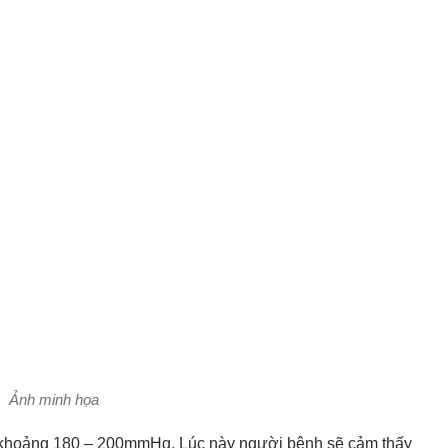
Ảnh minh họa
o khoảng 180 – 200mmHg. Lúc này người bệnh sẽ cảm thấy