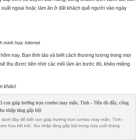
c, xuất ngoại hoặc làm ăn ở đất khách quê người vào ngày
h minh họa: Internet
hôm nay. Bạn tỉnh táo và biết cách thương lượng trong mọi
i sẽ thu được tiền nhờ các mối làm ăn trước đó, khéo miệng
am khảo!
 3 con giáp hưởng trọn combo may mắn, Tình - Tiền đủ đầy, công
 thu nhập tăng gấp bội
 dưới đây để biết con giáp hưởng trọn combo may mắn, Tình -
đơm hoa kết trái’, thu nhập tăng gấp bội trong nửa cuối tháng