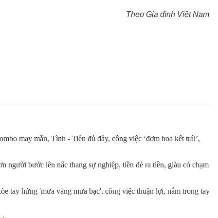
Theo Gia đình Việt Nam
ombo may mắn, Tình - Tiền đủ đầy, công việc ‘đơm hoa kết trái’,
 người bước lên nấc thang sự nghiệp, tiền đẻ ra tiền, giàu có chạm
e tay hứng 'mưa vàng mưa bạc', công việc thuận lợi, nắm trong tay