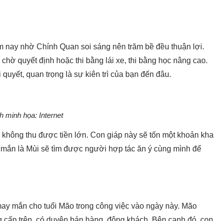
m nay nhờ Chính Quan soi sáng nên trăm bề đều thuận lợi.
chờ quyết định hoặc thi bằng lái xe, thi bằng học nâng cao.
 quyết, quan trọng là sự kiên trì của bạn đến đâu.
h minh họa: Internet
 không thu được tiền lớn. Con giáp này sẽ tốn một khoản kha
y mắn là Mùi sẽ tìm được người hợp tác ăn ý cùng mình để
may mắn cho tuổi Mão trong công việc vào ngày này. Mão
g cấp trên, có duyên bán hàng, đông khách. Bên cạnh đó, con