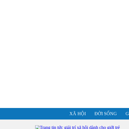
XÃ HỘI
ĐỜI SỐNG
G