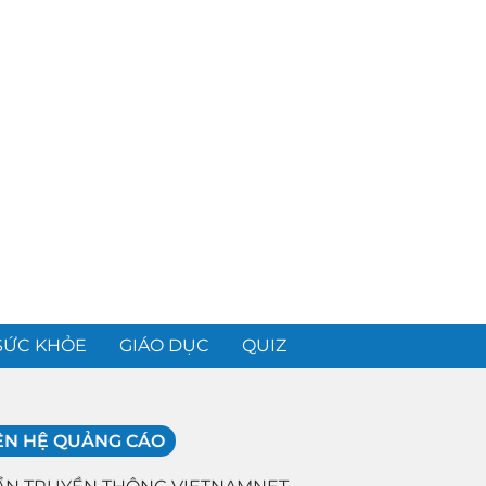
SỨC KHỎE
GIÁO DỤC
QUIZ
ÊN HỆ QUẢNG CÁO