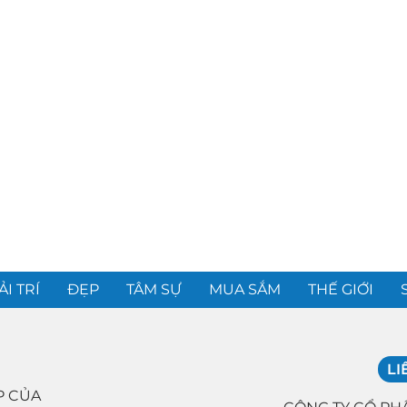
ẢI TRÍ
ĐẸP
TÂM SỰ
MUA SẮM
THẾ GIỚI
LI
P CỦA