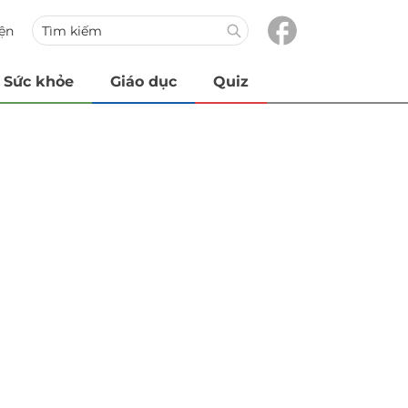
iện
Sức khỏe
Giáo dục
Quiz