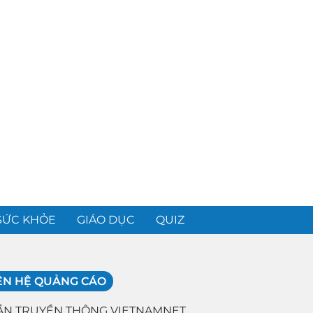
SỨC KHỎE
GIÁO DỤC
QUIZ
ÊN HỆ QUẢNG CÁO
ẦN TRUYỀN THÔNG VIETNAMNET