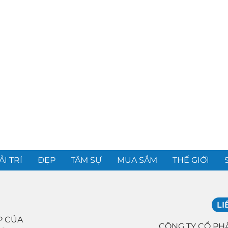
ẢI TRÍ
ĐẸP
TÂM SỰ
MUA SẮM
THẾ GIỚI
LI
P CỦA
CÔNG TY CỔ PH