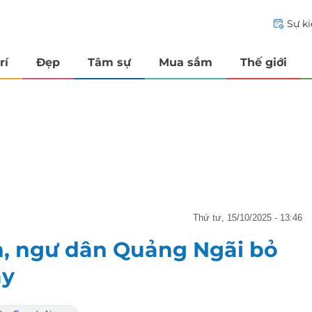
Sự k
rí
Đẹp
Tâm sự
Mua sắm
Thế giới
thứ tư, 15/10/2025 - 13:46
n, ngư dân Quảng Ngãi bỏ
ày