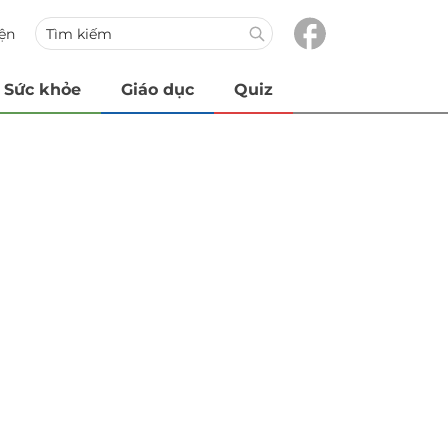
iện
Sức khỏe
Giáo dục
Quiz