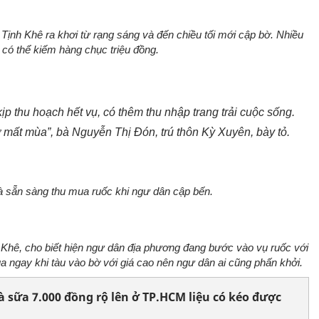
 Tịnh Khê ra khơi từ rạng sáng và đến chiều tối mới cập bờ. Nhiều
có thể kiếm hàng chục triệu đồng.
kịp thu hoạch hết vụ, có thêm thu nhập trang trải cuộc sống.
 mất mùa”, bà Nguyễn Thị Đón, trú thôn Kỳ Xuyên, bày tỏ.
và sẵn sàng thu mua ruốc khi ngư dân cập bến.
ê, cho biết hiện ngư dân địa phương đang bước vào vụ ruốc với
a ngay khi tàu vào bờ với giá cao nên ngư dân ai cũng phấn khởi.
à sữa 7.000 đồng rộ lên ở TP.HCM liệu có kéo được