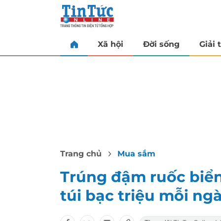
Xã hội
Đời sống
Giải t
Trang chủ
Mua sắm
Trúng đậm ruốc biể
túi bạc triệu mỗi ng