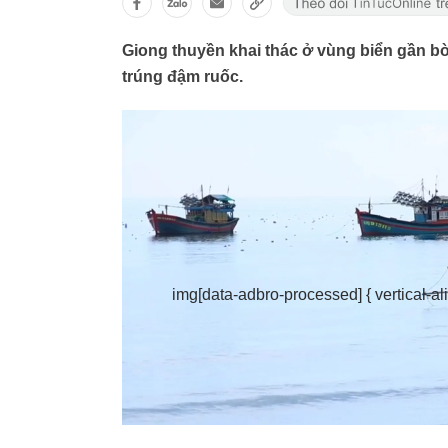
Giong thuyền khai thác ở vùng biển gần bờ
trúng đậm ruốc.
img[data-adbro-processed] { vertical-ali