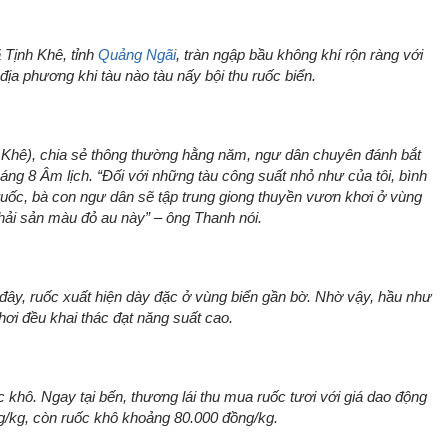
 Tịnh Khê, tỉnh
Quảng Ngãi
, tràn ngập bầu không khí rộn ràng với
địa phương khi tàu nào tàu nấy bội thu ruốc biển.
 Khê), chia sẻ thông thường hằng năm, ngư dân chuyên đánh bắt
áng 8 Âm lịch.
“Đối với những tàu công suất nhỏ như của tôi, bình
uốc, bà con ngư dân sẽ tập trung giong thuyền vươn khơi ở vùng
 hải sản màu đỏ au này”
– ông Thanh nói.
 đây, ruốc xuất hiện dày đặc ở vùng biển gần bờ. Nhờ vậy, hầu như
hơi đều khai thác đạt năng suất cao.
c khô. Ngay tại bến, thương lái thu mua ruốc tươi với giá dao động
g/kg, còn ruốc khô khoảng 80.000 đồng/kg.