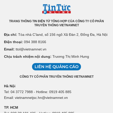
TRANG THÔNG TIN ĐIỆN TỬ TỔNG HỢP CỦA CÔNG TY CỔ PHẦN
TRUYỀN THÔNG VIETNAMNET
Địa chỉ:
Tòa nhà C’land, số 156 ngõ Xã Đàn 2, Đống Đa, Hà Nội
Điện thoại:
094 388 8166
Email:
ttol@vietnamnet.vn
Chịu trách nhiệm nội dung:
Trương Thị Minh Hưng
LIÊN HỆ QUẢNG CÁO
CÔNG TY CỔ PHẦN TRUYỀN THÔNG VIETNAMNET
Hà Nội
Tel: 04 3772 7988 - Hotline: 0919 405 885
Email: vietnamnetjsc.hn@vietnamnet.vn
TP. HCM