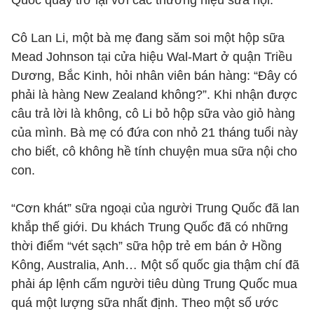
Quốc quay trở lại với các thương hiệu sữa nội.
Cô Lan Li, một bà mẹ đang săm soi một hộp sữa
Mead Johnson tại cửa hiệu Wal-Mart ở quận Triều
Dương, Bắc Kinh, hỏi nhân viên bán hàng: “Đây có
phải là hàng New Zealand không?”. Khi nhận được
câu trả lời là không, cô Li bỏ hộp sữa vào giỏ hàng
của mình. Bà mẹ có đứa con nhỏ 21 tháng tuổi này
cho biết, cô không hề tính chuyện mua sữa nội cho
con.
“Cơn khát” sữa ngoại của người Trung Quốc đã lan
khắp thế giới. Du khách Trung Quốc đã có những
thời điểm “vét sạch” sữa hộp trẻ em bán ở Hồng
Kông, Australia, Anh… Một số quốc gia thậm chí đã
phải áp lệnh cấm người tiêu dùng Trung Quốc mua
quá một lượng sữa nhất định. Theo một số ước