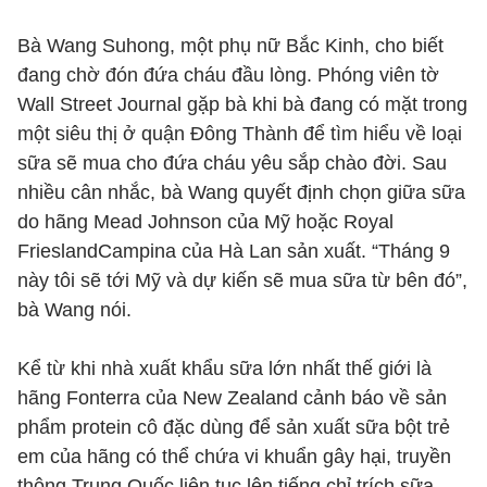
Bà Wang Suhong, một phụ nữ Bắc Kinh, cho biết
đang chờ đón đứa cháu đầu lòng. Phóng viên tờ
Wall Street Journal gặp bà khi bà đang có mặt trong
một siêu thị ở quận Đông Thành để tìm hiểu về loại
sữa sẽ mua cho đứa cháu yêu sắp chào đời. Sau
nhiều cân nhắc, bà Wang quyết định chọn giữa sữa
do hãng Mead Johnson của Mỹ hoặc Royal
FrieslandCampina của Hà Lan sản xuất. “Tháng 9
này tôi sẽ tới Mỹ và dự kiến sẽ mua sữa từ bên đó”,
bà Wang nói.
Kể từ khi nhà xuất khẩu sữa lớn nhất thế giới là
hãng Fonterra của New Zealand cảnh báo về sản
phẩm protein cô đặc dùng để sản xuất sữa bột trẻ
em của hãng có thể chứa vi khuẩn gây hại, truyền
thông Trung Quốc liên tục lên tiếng chỉ trích sữa