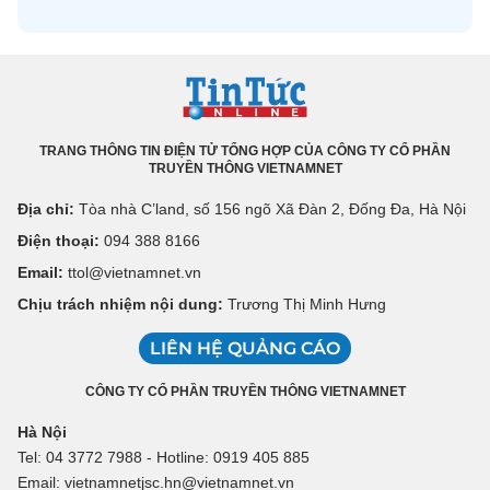
TRANG THÔNG TIN ĐIỆN TỬ TỔNG HỢP CỦA CÔNG TY CỔ PHẦN
TRUYỀN THÔNG VIETNAMNET
Địa chỉ:
Tòa nhà C’land, số 156 ngõ Xã Đàn 2, Đống Đa, Hà Nội
Điện thoại:
094 388 8166
Email:
ttol@vietnamnet.vn
Chịu trách nhiệm nội dung:
Trương Thị Minh Hưng
LIÊN HỆ QUẢNG CÁO
CÔNG TY CỔ PHẦN TRUYỀN THÔNG VIETNAMNET
Hà Nội
Tel: 04 3772 7988 - Hotline: 0919 405 885
Email: vietnamnetjsc.hn@vietnamnet.vn