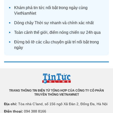
Khám phá
tin tức
nổi bật trong ngày cùng
VietNamNet
Dòng chảy
Thời sự
nhanh và chính xác nhất
Toàn cảnh
thế giới
, điểm nóng chiến sự 24h qua
Đừng bỏ lỡ các câu chuyện
giải trí
nổi bật trong
ngày
TRANG THÔNG TIN ĐIỆN TỬ TỔNG HỢP CỦA CÔNG TY CỔ PHẦN
TRUYỀN THÔNG VIETNAMNET
Địa chỉ:
Tòa nhà C’land, số 156 ngõ Xã Đàn 2, Đống Đa, Hà Nội
Điện thoại:
094 388 8166