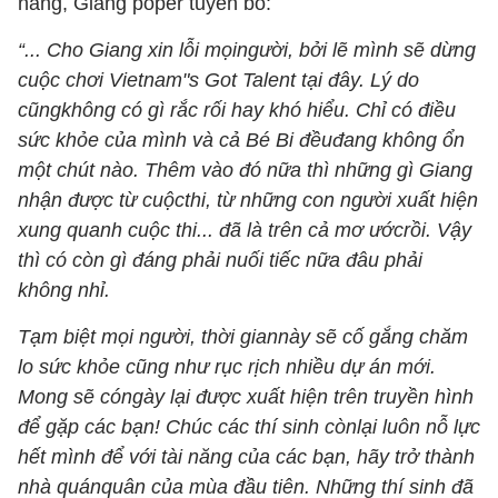
năng, Giang poper tuyên bố:
“... Cho Giang xin lỗi mọingười, bởi lẽ mình sẽ dừng
cuộc chơi Vietnam"s Got Talent tại đây. Lý do
cũngkhông có gì rắc rối hay khó hiểu. Chỉ có điều
sức khỏe của mình và cả Bé Bi đềuđang không ổn
một chút nào. Thêm vào đó nữa thì những gì Giang
nhận được từ cuộcthi, từ những con người xuất hiện
xung quanh cuộc thi... đã là trên cả mơ ướcrồi. Vậy
thì có còn gì đáng phải nuối tiếc nữa đâu phải
không nhỉ.
Tạm biệt mọi người, thời giannày sẽ cố gắng chăm
lo sức khỏe cũng như rục rịch nhiều dự án mới.
Mong sẽ cóngày lại được xuất hiện trên truyền hình
để gặp các bạn! Chúc các thí sinh cònlại luôn nỗ lực
hết mình để với tài năng của các bạn, hãy trở thành
nhà quánquân của mùa đầu tiên. Những thí sinh đã