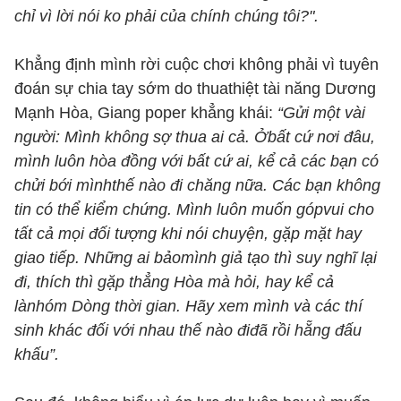
chỉ vì lời nói ko phải của chính chúng tôi?".
Khẳng định mình rời cuộc chơi không phải vì tuyên
đoán sự chia tay sớm do thuathiệt tài năng Dương
Mạnh Hòa, Giang poper khẳng khái:
“Gửi một vài
người: Mình không sợ thua ai cả. Ởbất cứ nơi đâu,
mình luôn hòa đồng với bất cứ ai, kể cả các bạn có
chửi bới mìnhthế nào đi chăng nữa. Các bạn không
tin có thể kiểm chứng. Mình luôn muốn gópvui cho
tất cả mọi đối tượng khi nói chuyện, gặp mặt hay
giao tiếp. Những ai bảomình giả tạo thì suy nghĩ lại
đi, thích thì gặp thẳng Hòa mà hỏi, hay kể cả
lànhóm Dòng thời gian. Hãy xem mình và các thí
sinh khác đối với nhau thế nào điđã rồi hẵng đấu
khấu”.