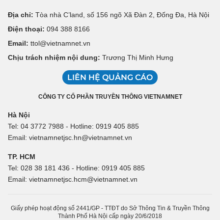
Địa chỉ:
Tòa nhà C’land, số 156 ngõ Xã Đàn 2, Đống Đa, Hà Nội
Điện thoại:
094 388 8166
Email:
ttol@vietnamnet.vn
Chịu trách nhiệm nội dung:
Trương Thị Minh Hưng
LIÊN HỆ QUẢNG CÁO
CÔNG TY CỔ PHẦN TRUYỀN THÔNG VIETNAMNET
Hà Nội
Tel: 04 3772 7988 - Hotline: 0919 405 885
Email: vietnamnetjsc.hn@vietnamnet.vn
TP. HCM
Tel: 028 38 181 436 - Hotline: 0919 405 885
Email: vietnamnetjsc.hcm@vietnamnet.vn
Giấy phép hoạt động số 2441/GP - TTĐT do Sở Thông Tin & Truyền Thông
Thành Phố Hà Nội cấp ngày 20/6/2018