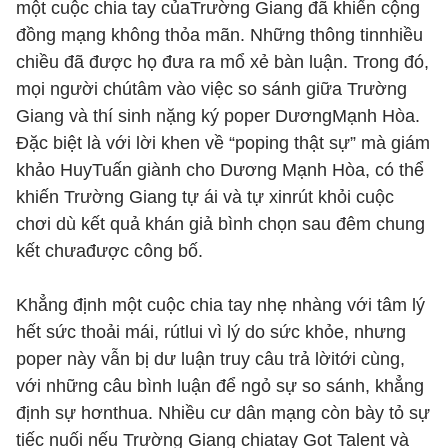
một cuộc chia tay củaTrường Giang đã khiến cộng
đồng mạng không thỏa mãn. Những thông tinnhiều
chiều đã được họ đưa ra mổ xẻ bàn luận. Trong đó,
mọi người chútâm vào việc so sánh giữa Trường
Giang và thí sinh nặng ký poper DươngMạnh Hòa.
Đặc biệt là với lời khen về “poping thật sự” mà giám
khảo HuyTuấn giành cho Dương Mạnh Hòa, có thể
khiến Trường Giang tự ái và tự xinrút khỏi cuộc
chơi dù kết quả khán giả bình chọn sau đêm chung
kết chưađược công bố.
Khẳng định một cuộc chia tay nhẹ nhàng với tâm lý
hết sức thoải mái, rútlui vì lý do sức khỏe, nhưng
poper này vẫn bị dư luận truy câu trả lờitới cùng,
với những câu bình luận để ngỏ sự so sánh, khẳng
định sự hơnthua. Nhiều cư dân mạng còn bày tỏ sự
tiếc nuối nếu Trường Giang chiatay Got Talent và