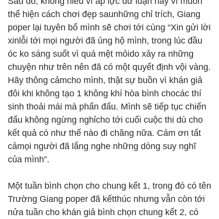
Sau đó, không hiểu vì áp lực dư luận hay vì muốn
thể hiện cách chơi đẹp saunhững chỉ trích, Giang
poper lại tuyên bố mình sẽ chơi tới cùng “Xin gửi lời
xinlỗi tới mọi người đã ủng hộ mình, trong lúc đầu
óc ko sáng suốt vì quá mệt mỏido xảy ra những
chuyện như trên nên đã có một quyết định vội vàng.
Hãy thông cảmcho mình, thật sự buồn vì khán giả
đôi khi không tạo 1 không khí hòa bình chocác thí
sinh thoải mái mà phấn đấu. Mình sẽ tiếp tục chiến
đấu không ngừng nghỉcho tới cuối cuộc thi dù cho
kết quả có như thế nào đi chăng nữa. Cám ơn tất
cảmọi người đã lắng nghe những dòng suy nghĩ
của mình”.
Một tuần bình chọn cho chung kết 1, trong đó có tên
Trường Giang poper đã kếtthúc nhưng vẫn còn tới
nửa tuần cho khán giả bình chọn chung kết 2, có