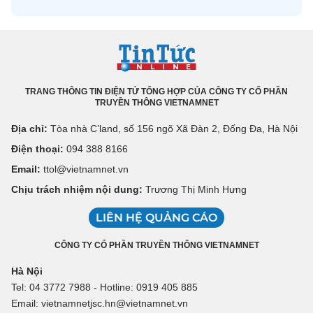
TRANG THÔNG TIN ĐIỆN TỬ TỔNG HỢP CỦA CÔNG TY CỔ PHẦN
TRUYỀN THÔNG VIETNAMNET
Địa chỉ:
Tòa nhà C’land, số 156 ngõ Xã Đàn 2, Đống Đa, Hà Nội
Điện thoại:
094 388 8166
Email:
ttol@vietnamnet.vn
Chịu trách nhiệm nội dung:
Trương Thị Minh Hưng
LIÊN HỆ QUẢNG CÁO
CÔNG TY CỔ PHẦN TRUYỀN THÔNG VIETNAMNET
Hà Nội
Tel: 04 3772 7988 - Hotline: 0919 405 885
Email: vietnamnetjsc.hn@vietnamnet.vn