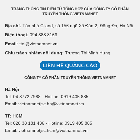
TRANG THÔNG TIN ĐIỆN TỬ TỔNG HỢP CỦA CÔNG TY CỔ PHẦN
TRUYỀN THÔNG VIETNAMNET
Địa chỉ:
Tòa nhà C’land, số 156 ngõ Xã Đàn 2, Đống Đa, Hà Nội
Điện thoại:
094 388 8166
Email:
ttol@vietnamnet.vn
Chịu trách nhiệm nội dung:
Trương Thị Minh Hưng
LIÊN HỆ QUẢNG CÁO
CÔNG TY CỔ PHẦN TRUYỀN THÔNG VIETNAMNET
Hà Nội
Tel: 04 3772 7988 - Hotline: 0919 405 885
Email: vietnamnetjsc.hn@vietnamnet.vn
TP. HCM
Tel: 028 38 181 436 - Hotline: 0919 405 885
Email: vietnamnetjsc.hcm@vietnamnet.vn