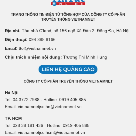
TRANG THÔNG TIN ĐIỆN TỬ TỔNG HỢP CỦA CÔNG TY CỔ PHẦN
TRUYỀN THÔNG VIETNAMNET
Địa chỉ:
Tòa nhà C’land, số 156 ngõ Xã Đàn 2, Đống Đa, Hà Nội
Điện thoại:
094 388 8166
Email:
ttol@vietnamnet.vn
Chịu trách nhiệm nội dung:
Trương Thị Minh Hưng
LIÊN HỆ QUẢNG CÁO
CÔNG TY CỔ PHẦN TRUYỀN THÔNG VIETNAMNET
Hà Nội
Tel: 04 3772 7988 - Hotline: 0919 405 885
Email: vietnamnetjsc.hn@vietnamnet.vn
TP. HCM
Tel: 028 38 181 436 - Hotline: 0919 405 885
Email: vietnamnetjsc.hcm@vietnamnet.vn