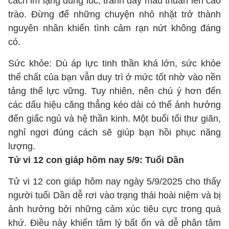
cách im lặng đúng lúc, tránh đẩy mâu thuẫn lên cao
trào. Đừng để những chuyện nhỏ nhặt trở thành
nguyên nhân khiến tình cảm rạn nứt không đáng
có.
Sức khỏe: Dù áp lực tinh thần khá lớn, sức khỏe
thể chất của bạn vẫn duy trì ở mức tốt nhờ vào nền
tảng thể lực vững. Tuy nhiên, nên chú ý hơn đến
các dấu hiệu căng thẳng kéo dài có thể ảnh hưởng
đến giấc ngủ và hệ thần kinh. Một buổi tối thư giãn,
nghỉ ngơi đúng cách sẽ giúp bạn hồi phục năng
lượng.
Tử vi 12 con giáp hôm nay 5/9: Tuổi Dần
Tử vi 12 con giáp hôm nay ngày 5/9/2025 cho thấy
người tuổi Dần dễ rơi vào trạng thái hoài niệm và bị
ảnh hưởng bởi những cảm xúc tiêu cực trong quá
khứ. Điều này khiến tâm lý bất ổn và dễ phân tâm