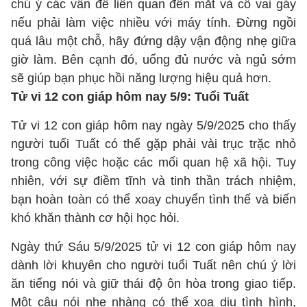
chú ý các vấn đề liên quan đến mắt và cổ vai gáy
nếu phải làm việc nhiều với máy tính. Đừng ngồi
quá lâu một chỗ, hãy đứng dậy vận động nhẹ giữa
giờ làm. Bên cạnh đó, uống đủ nước và ngủ sớm
sẽ giúp bạn phục hồi năng lượng hiệu quả hơn.
Tử vi 12 con giáp hôm nay 5/9: Tuổi Tuất
Tử vi 12 con giáp hôm nay ngày 5/9/2025 cho thấy
người tuổi Tuất có thể gặp phải vài trục trặc nhỏ
trong công việc hoặc các mối quan hệ xã hội. Tuy
nhiên, với sự điềm tĩnh và tinh thần trách nhiệm,
bạn hoàn toàn có thể xoay chuyển tình thế và biến
khó khăn thành cơ hội học hỏi.
Ngày thứ Sáu 5/9/2025 tử vi 12 con giáp hôm nay
dành lời khuyên cho người tuổi Tuất nên chú ý lời
ăn tiếng nói và giữ thái độ ôn hòa trong giao tiếp.
Một câu nói nhẹ nhàng có thể xoa dịu tình hình,