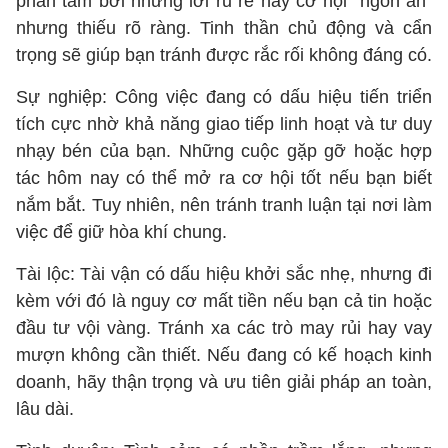
phân tâm bởi những lời rủ rê hay cơ hội “ngon ăn”
nhưng thiếu rõ ràng. Tinh thần chủ động và cẩn
trọng sẽ giúp bạn tránh được rắc rối không đáng có.
Sự nghiệp: Công việc đang có dấu hiệu tiến triển
tích cực nhờ khả năng giao tiếp linh hoạt và tư duy
nhạy bén của bạn. Những cuộc gặp gỡ hoặc hợp
tác hôm nay có thể mở ra cơ hội tốt nếu bạn biết
nắm bắt. Tuy nhiên, nên tránh tranh luận tại nơi làm
việc để giữ hòa khí chung.
Tài lộc: Tài vận có dấu hiệu khởi sắc nhẹ, nhưng đi
kèm với đó là nguy cơ mất tiền nếu bạn cả tin hoặc
đầu tư vội vàng. Tránh xa các trò may rủi hay vay
mượn không cần thiết. Nếu đang có kế hoạch kinh
doanh, hãy thận trọng và ưu tiên giải pháp an toàn,
lâu dài.