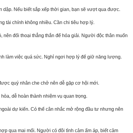
n dập. Nếu biết sắp xếp thời gian, bạn sẽ vượt qua được.
g tài chính không nhiều. Cần chi tiêu hợp lý.
ỏ, nên đối thoại thẳng thắn để hóa giải. Người độc thân muốn
nh làm việc quá sức. Nghỉ ngơi hợp lý để giữ năng lượng.
 được quý nhân che chở nên dễ gặp cơ hội mới.
ài hòa, dễ hoàn thành nhiệm vụ quan trọng.
u ngoài dự kiến. Có thể cân nhắc mở rộng đầu tư nhưng nên
ợp qua mai mối. Người có đôi tình cảm ấm áp, biết cảm