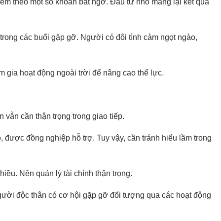
 kèm theo một số khoản bất ngờ. Đầu tư nhỏ mang lại kết quả
rong các buổi gặp gỡ. Người có đôi tình cảm ngọt ngào,
 gia hoạt động ngoài trời để nâng cao thể lực.
n vẫn cần thận trọng trong giao tiếp.
, được đồng nghiệp hỗ trợ. Tuy vậy, cần tránh hiểu lầm trong
iều. Nên quản lý tài chính thận trọng.
gười độc thân có cơ hội gặp gỡ đối tượng qua các hoạt động