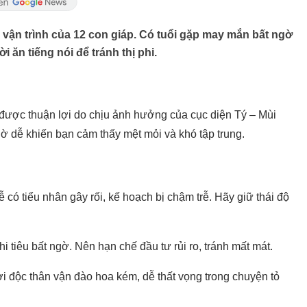
vận trình của 12 con giáp. Có tuổi gặp may mắn bất ngờ
ời ăn tiếng nói để tránh thị phi.
ược thuận lợi do chịu ảnh hưởng của cục diện Tý – Mùi
ờ dễ khiến bạn cảm thấy mệt mỏi và khó tập trung.
 có tiểu nhân gây rối, kế hoạch bị chậm trễ. Hãy giữ thái độ
hi tiêu bất ngờ. Nên hạn chế đầu tư rủi ro, tránh mất mát.
ời độc thân vận đào hoa kém, dễ thất vọng trong chuyện tỏ