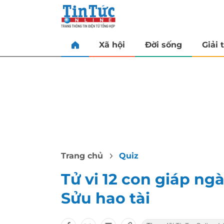
Xã hội
Đời sống
Giải t
Trang chủ
Quiz
Tử vi 12 con giáp ng
Sửu hao tài