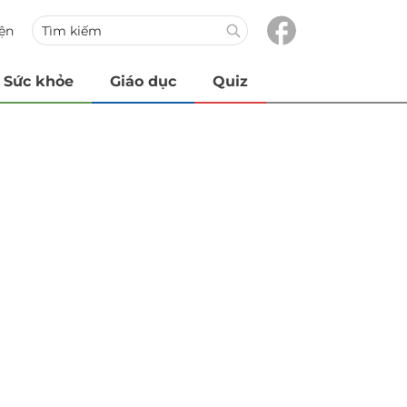
iện
Sức khỏe
Giáo dục
Quiz