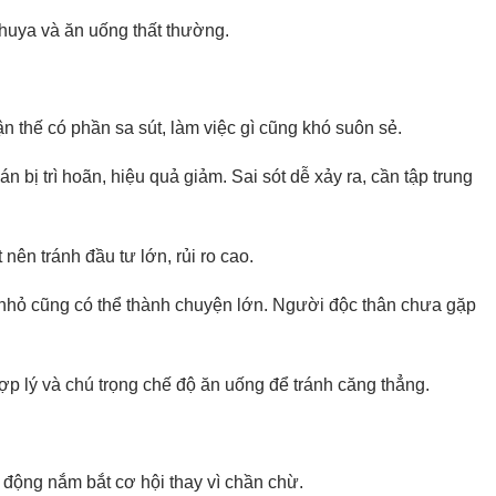
khuya và ăn uống thất thường.
n thế có phần sa sút, làm việc gì cũng khó suôn sẻ.
n bị trì hoãn, hiệu quả giảm. Sai sót dễ xảy ra, cần tập trung
 nên tránh đầu tư lớn, rủi ro cao.
 nhỏ cũng có thể thành chuyện lớn. Người độc thân chưa gặp
ợp lý và chú trọng chế độ ăn uống để tránh căng thẳng.
 động nắm bắt cơ hội thay vì chần chừ.