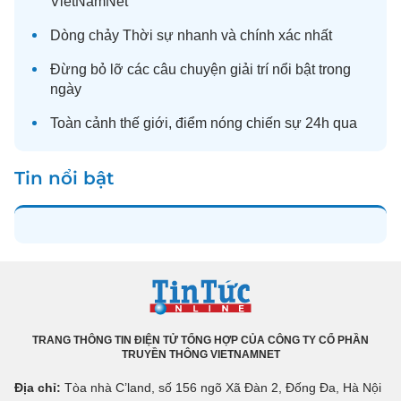
VietNamNet
Dòng chảy
Thời sự
nhanh và chính xác nhất
Đừng bỏ lỡ các câu chuyện
giải trí
nổi bật trong
ngày
Toàn cảnh
thế giới
, điểm nóng chiến sự 24h qua
Tin nổi bật
TRANG THÔNG TIN ĐIỆN TỬ TỔNG HỢP CỦA CÔNG TY CỔ PHẦN
TRUYỀN THÔNG VIETNAMNET
Địa chỉ:
Tòa nhà C’land, số 156 ngõ Xã Đàn 2, Đống Đa, Hà Nội