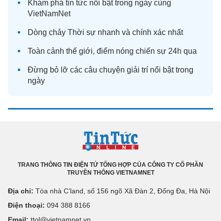
Khám phá
tin tức
nổi bật trong ngày cùng
VietNamNet
Dòng chảy
Thời sự
nhanh và chính xác nhất
Toàn cảnh
thế giới
, điểm nóng chiến sự 24h qua
Đừng bỏ lỡ các câu chuyện
giải trí
nổi bật trong
ngày
TRANG THÔNG TIN ĐIỆN TỬ TỔNG HỢP CỦA CÔNG TY CỔ PHẦN
TRUYỀN THÔNG VIETNAMNET
Địa chỉ:
Tòa nhà C’land, số 156 ngõ Xã Đàn 2, Đống Đa, Hà Nội
Điện thoại:
094 388 8166
Email:
ttol@vietnamnet.vn