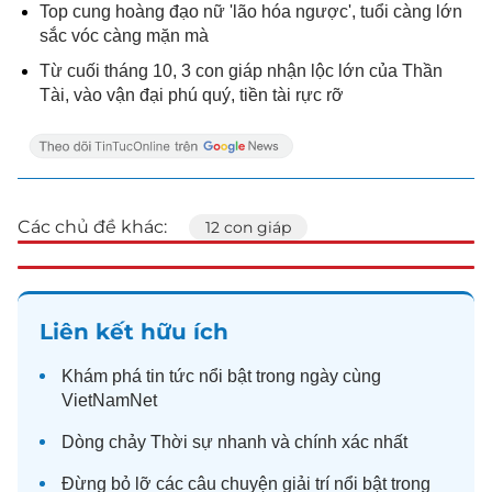
Top cung hoàng đạo nữ 'lão hóa ngược', tuổi càng lớn
sắc vóc càng mặn mà
Từ cuối tháng 10, 3 con giáp nhận lộc lớn của Thần
Tài, vào vận đại phú quý, tiền tài rực rỡ
Các chủ đề khác:
12 con giáp
Liên kết hữu ích
Khám phá
tin tức
nổi bật trong ngày cùng
VietNamNet
Dòng chảy
Thời sự
nhanh và chính xác nhất
Đừng bỏ lỡ các câu chuyện
giải trí
nổi bật trong