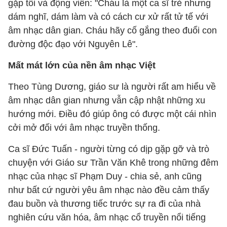
gặp tôi và động viên: "Cháu là một ca sĩ trẻ nhưng
dám nghĩ, dám làm và có cách cư xử rất tử tế với
âm nhạc dân gian. Cháu hãy cố gắng theo đuổi con
đường độc đạo với Nguyên Lê".
Mất mát lớn của nền âm nhạc Việt
Theo Tùng Dương, giáo sư là người rất am hiểu về
âm nhạc dân gian nhưng vẫn cập nhật những xu
hướng mới. Điều đó giúp ông có được một cái nhìn
cởi mở đối với âm nhạc truyền thống.
Ca sĩ Đức Tuấn - người từng có dịp gặp gỡ và trò
chuyện với Giáo sư Trần Văn Khê trong những đêm
nhạc của nhạc sĩ Phạm Duy - chia sẻ, anh cũng
như bất cứ người yêu âm nhạc nào đều cảm thấy
đau buồn và thương tiếc trước sự ra đi của nhà
nghiên cứu văn hóa, âm nhạc cổ truyền nổi tiếng