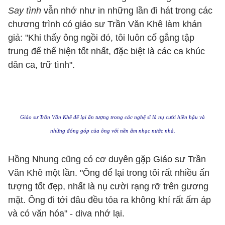
Say tình
vẫn nhớ như in những lần đi hát trong các
chương trình có giáo sư Trần Văn Khê làm khán
giả: "Khi thấy ông ngồi đó, tôi luôn cố gắng tập
trung để thể hiện tốt nhất, đặc biệt là các ca khúc
dân ca, trữ tình".
Giáo sư Trần Văn Khê để lại ấn tượng trong các nghệ sĩ là nụ cười hiền hậu và
những đóng góp của ông với nền âm nhạc nước nhà.
Hồng Nhung cũng có cơ duyên
gặp Giáo sư Trần
Văn Khê một lần. "Ông để lại trong tôi rất nhiều ấn
tượng tốt đẹp, nhất là nụ cười rạng rỡ trên gương
mặt. Ông đi tới đâu đều tỏa ra không khí rất ấm áp
và có văn hóa" - diva nhớ lại.