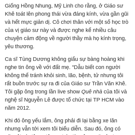
Giống Hồng Nhung, Mỹ Linh cho rằng, ở Giáo sư
Khê toát lên phong thái vừa đáng kính, vừa gần gũi
và hết mực giản dị. Cô chơi thân với một số học trò
của vị giáo sư này và được nghe kể nhiều câu
chuyện cảm động về người thầy mà họ kính trọng,
yêu thương.
Ca sĩ Tùng Dương không giấu sự bàng hoàng khi
nghe tin ông về với đất mẹ. "
Dẫu biết con người
không thể tránh khỏi sinh, lão, bệnh, tử nhưng tôi
rất buồn trước sự ra đi của Giáo sư Trần Văn Khê.
T
ôi gặp ông trong lần live show
Quê nhà
của tôi và
nghệ sĩ Nguyễn Lê được tổ chức tại TP HCM vào
năm 2012.
Khi đó ông yếu lắm, ông phải đi lại bằng xe lăn
nhưng vẫn tới xem tôi biểu diễn.
Sau đó, ông có