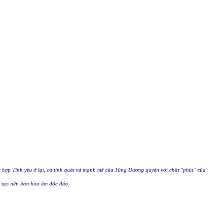
t hợp Tình yêu ở lại, cá tính quái và mạnh mẽ của Tùng Dương quyện với chất "phủi" của
 tạo nên bản hòa âm độc đáo.