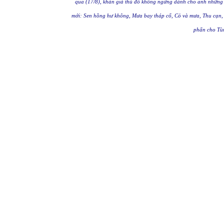
qua (17/8), khán giả thủ đô không ngừng dành cho anh những t
mới: Sen hồng hư không, Mưa bay tháp cổ, Cỏ và mưa, Thu cạn, 
phấn cho Tù