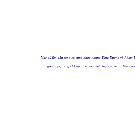
Mặc dù lần đầu song ca cùng nhau nhưng Tùng Dương và Phạm Thu 
good bye, Tùng Dương phiêu đến mức tuột cả micro. Nam ca sĩ l