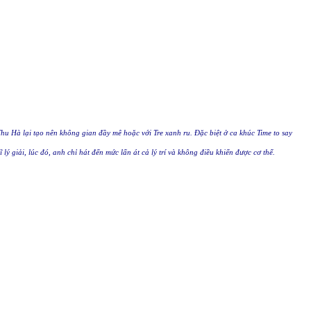
Hà lại tạo nên không gian đầy mê hoặc với Tre xanh ru. Đặc biệt ở ca khúc Time to say
ý giải, lúc đó, anh chỉ hát đến mức lấn át cả lý trí và không điều khiển được cơ thể.