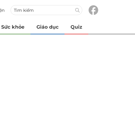
iện
Sức khỏe
Giáo dục
Quiz