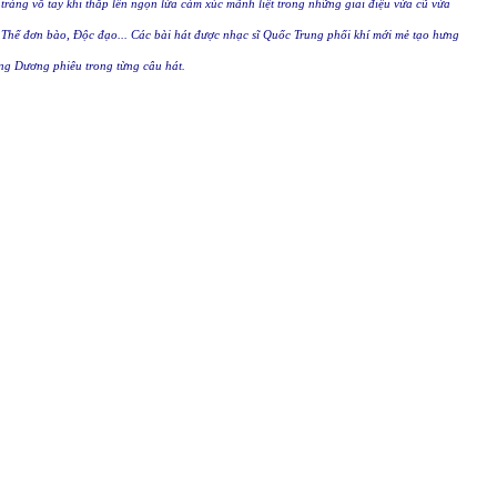
ràng vỗ tay khi thắp lên ngọn lửa cảm xúc mãnh liệt trong những giai điệu vừa cũ vừa
Thể đơn bào, Độc đạo... Các bài hát được nhạc sĩ Quốc Trung phối khí mới mẻ tạo hưng
ng Dương phiêu trong từng câu hát.