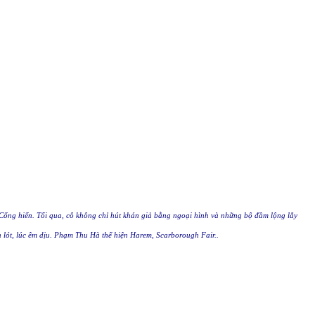
ống hiến. Tối qua, cô không chỉ hút khán giả bằng ngoại hình và những bộ đầm lộng lẫy
 lót, lúc êm dịu. Phạm Thu Hà thể hiện Harem, Scarborough Fair..