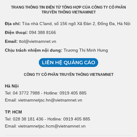
TRANG THÔNG TIN ĐIỆN TỬ TỔNG HỢP CỦA CÔNG TY CỔ PHẦN
TRUYỀN THÔNG VIETNAMNET
Địa chỉ:
Tòa nhà C’land, số 156 ngõ Xã Đàn 2, Đống Đa, Hà Nội
Điện thoại:
094 388 8166
Email:
ttol@vietnamnet.vn
Chịu trách nhiệm nội dung:
Trương Thị Minh Hưng
LIÊN HỆ QUẢNG CÁO
CÔNG TY CỔ PHẦN TRUYỀN THÔNG VIETNAMNET
Hà Nội
Tel: 04 3772 7988 - Hotline: 0919 405 885
Email: vietnamnetjsc.hn@vietnamnet.vn
TP. HCM
Tel: 028 38 181 436 - Hotline: 0919 405 885
Email: vietnamnetjsc.hcm@vietnamnet.vn