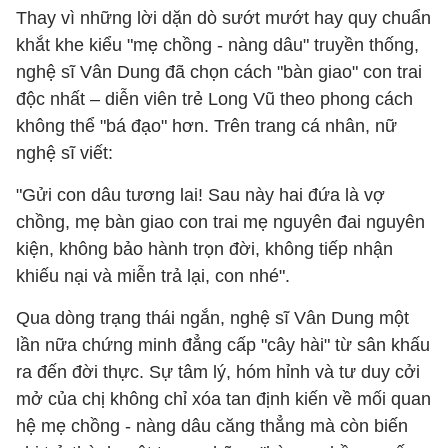
Thay vì những lời dặn dò sướt mướt hay quy chuẩn
khắt khe kiểu "mẹ chồng - nàng dâu" truyền thống,
nghệ sĩ Vân Dung đã chọn cách "bàn giao" con trai
độc nhất – diễn viên trẻ Long Vũ theo phong cách
không thể "bá đạo" hơn. Trên trang cá nhân, nữ
nghệ sĩ viết:
"Gửi con dâu tương lai! Sau này hai đứa là vợ
chồng, mẹ bàn giao con trai mẹ nguyên đai nguyên
kiện, không bảo hành trọn đời, không tiếp nhận
khiếu nại và miễn trả lại, con nhé".
Qua dòng trạng thái ngắn, nghệ sĩ Vân Dung một
lần nữa chứng minh đẳng cấp "cây hài" từ sân khấu
ra đến đời thực. Sự tâm lý, hóm hỉnh và tư duy cởi
mở của chị không chỉ xóa tan định kiến về mối quan
hệ mẹ chồng - nàng dâu căng thẳng mà còn biến