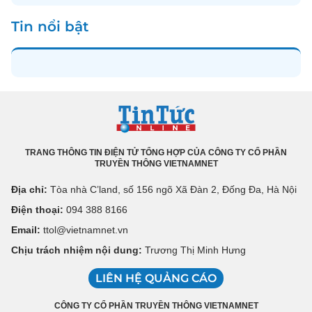
Tin nổi bật
TRANG THÔNG TIN ĐIỆN TỬ TỔNG HỢP CỦA CÔNG TY CỔ PHẦN
TRUYỀN THÔNG VIETNAMNET
Địa chỉ:
Tòa nhà C’land, số 156 ngõ Xã Đàn 2, Đống Đa, Hà Nội
Điện thoại:
094 388 8166
Email:
ttol@vietnamnet.vn
Chịu trách nhiệm nội dung:
Trương Thị Minh Hưng
LIÊN HỆ QUẢNG CÁO
CÔNG TY CỔ PHẦN TRUYỀN THÔNG VIETNAMNET